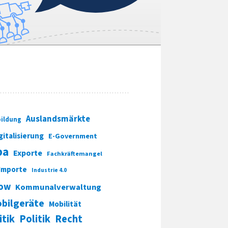
Auslandsmärkte
ildung
gitalisierung
E-Government
pa
Exporte
Fachkräftemangel
Importe
Industrie 4.0
ow
Kommunalverwaltung
bilgeräte
Mobilität
itik
Politik
Recht