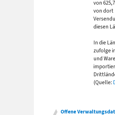
von 625,7
von dort
Versendu
diesen L
In die Lä
zufolge i
und Ware
importie
Drittländ
(Quelle:
Offene Verwaltungsda