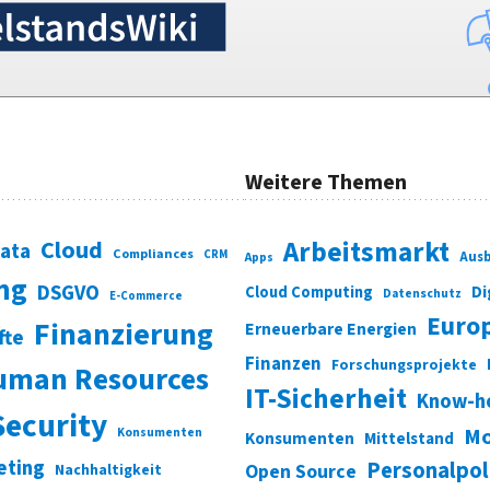
Weitere Themen
Cloud
Arbeitsmarkt
Data
Compliances
CRM
Ausb
Apps
ung
DSGVO
Di
Cloud Computing
Datenschutz
E-Commerce
Euro
Finanzierung
Erneuerbare Energien
fte
Finanzen
Forschungsprojekte
uman Resources
IT-Sicherheit
Know-h
Security
Mo
Konsumenten
Konsumenten
Mittelstand
eting
Personalpol
Open Source
Nachhaltigkeit