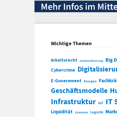
Wichtige Themen
Big 
Arbeitsrecht
Authentifizierung
Digitalisier
Cybercrime
Fachkrä
E-Government
Energien
Geschäftsmodelle
H
Infrastruktur
IT 
IoT
Liquidität
Mark
Logistik
Lizenzen