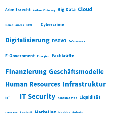
Cloud
Big Data
Arbeitsrecht
Authentifizierung
Cybercrime
Compliances
CRM
Digitalisierung
DSGVO
E-Commerce
Fachkräfte
E-Government
Energien
Finanzierung
Geschäftsmodelle
Infrastruktur
Human Resources
IT Security
Liquidität
IoT
Konsumenten
Marketing
Nachhaltigkeit
Logistik
Lizenzen