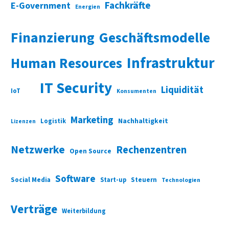
Fachkräfte
E-Government
Energien
Finanzierung
Geschäftsmodelle
Infrastruktur
Human Resources
IT Security
Liquidität
IoT
Konsumenten
Marketing
Nachhaltigkeit
Logistik
Lizenzen
Netzwerke
Rechenzentren
Open Source
Software
Social Media
Start-up
Steuern
Technologien
Verträge
Weiterbildung