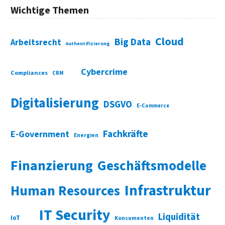
Wichtige Themen
Cloud
Big Data
Arbeitsrecht
Authentifizierung
Cybercrime
Compliances
CRM
Digitalisierung
DSGVO
E-Commerce
Fachkräfte
E-Government
Energien
Finanzierung
Geschäftsmodelle
Infrastruktur
Human Resources
IT Security
Liquidität
IoT
Konsumenten