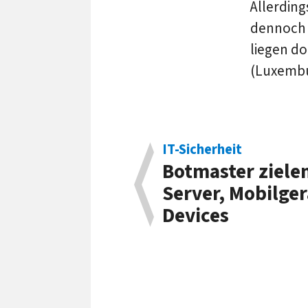
Allerding
dennoch d
liegen do
(Luxembu
IT-Sicherheit
Botmaster ziele
Server, Mobilge
Devices