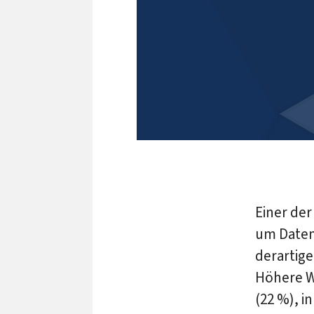
Einer der
um Daten
derartige
Höhere We
(22 %), i