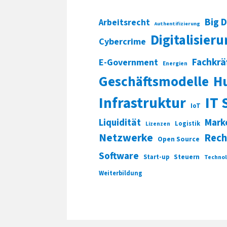
Big 
Arbeitsrecht
Authentifizierung
Digitalisier
Cybercrime
Fachkrä
E-Government
Energien
Geschäftsmodelle
H
Infrastruktur
IT 
IoT
Liquidität
Mark
Logistik
Lizenzen
Netzwerke
Rech
Open Source
Software
Start-up
Steuern
Technol
Weiterbildung