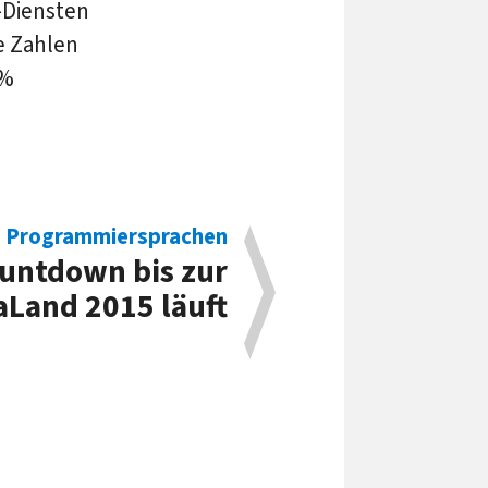
d-Diensten
e Zahlen
 %
Programmiersprachen
untdown bis zur
aLand 2015 läuft