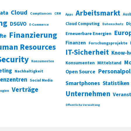
Cloud
Arbeitsmarkt
Data
Compliances
CRM
Ausb
Apps
ung
DSGVO
Di
Cloud Computing
Datenschutz
E-Commerce
Euro
Finanzierung
Erneuerbare Energien
fte
Finanzen
Forschungsprojekte
uman Resources
IT-Sicherheit
Know-h
Security
Mo
Konsumenten
Konsumenten
Mittelstand
eting
Personalpol
Open Source
Nachhaltigkeit
enzentren
Social Media
Smartphones
Statistiken
Verträge
ogien
Unternehmen
Verans
Öffentliche Verwaltung