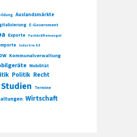
Auslandsmärkte
ildung
gitalisierung
E-Government
pa
Exporte
Fachkräftemangel
Importe
Industrie 4.0
ow
Kommunalverwaltung
bilgeräte
Mobilität
itik
Politik
Recht
Studien
Termine
Wirtschaft
taltungen