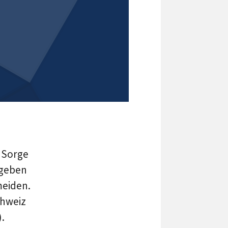
 Sorge
 geben
meiden.
chweiz
.