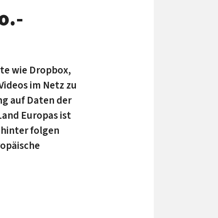
o.-
te wie Dropbox,
Videos im Netz zu
g auf Daten der
Land Europas ist
hinter folgen
ropäische