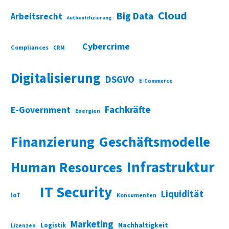
Cloud
Big Data
Arbeitsrecht
Authentifizierung
Cybercrime
Compliances
CRM
Digitalisierung
DSGVO
E-Commerce
Fachkräfte
E-Government
Energien
Finanzierung
Geschäftsmodelle
Infrastruktur
Human Resources
IT Security
Liquidität
IoT
Konsumenten
Marketing
Nachhaltigkeit
Logistik
Lizenzen