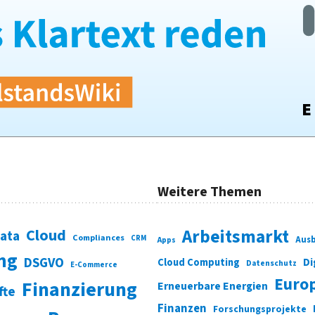
Weitere Themen
Cloud
Arbeitsmarkt
Data
Compliances
CRM
Ausb
Apps
ung
DSGVO
Di
Cloud Computing
Datenschutz
E-Commerce
Euro
Finanzierung
Erneuerbare Energien
fte
Finanzen
Forschungsprojekte