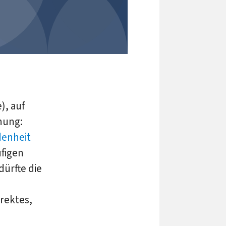
), auf
hung:
denheit
ufigen
dürfte die
irektes,