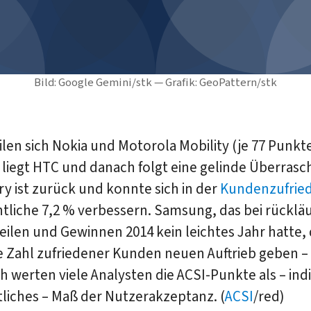
Bild: Google Gemini/stk — Grafik: GeoPattern/stk
eilen sich Nokia und Motorola Mobility (je 77 Punkte
r liegt HTC und danach folgt eine gelinde Überrasc
y ist zurück und konnte sich in der
Kundenzufrie
tliche 7,2 % verbessern. Samsung, das bei rücklä
ilen und Gewinnen 2014 kein leichtes Jahr hatte, 
e Zahl zufriedener Kunden neuen Auftrieb geben –
ch werten viele Analysten die ACSI-Punkte als – ind
liches – Maß der Nutzerakzeptanz. (
ACSI
/red)