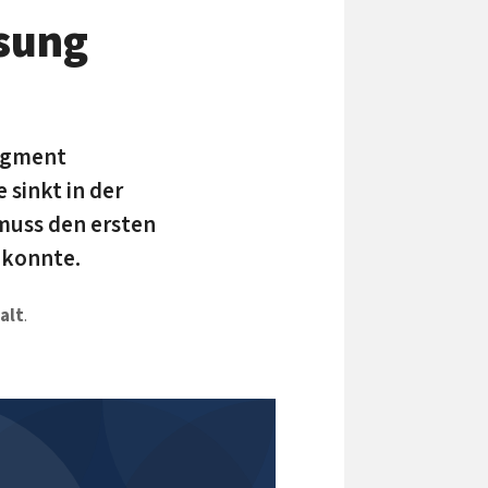
sung
Segment
 sinkt in der
muss den ersten
 konnte.
alt
.