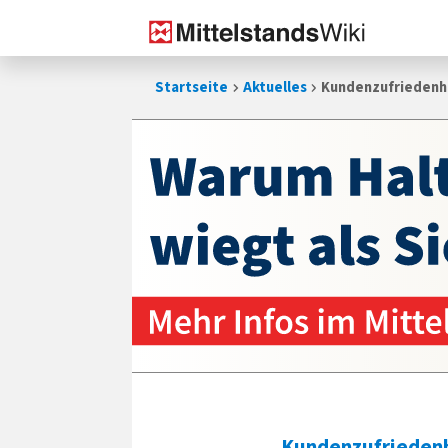
Zum
Startseite
Aktuelles
Kundenzufriedenh
Inhalt
springen
Kundenzufrieden