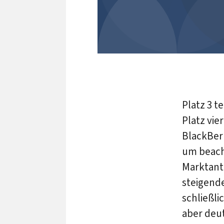
Platz 3 t
Platz vie
BlackBerr
um beach
Marktante
steigend
schließli
aber deut