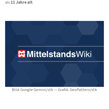
als
11 Jahre alt
.
Bild: Google Gemini/stk — Grafik: GeoPattern/stk