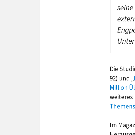
seine
exter
Engpa
Unte
Die Studi
92) und „
Million Ü
weiteres 
Themense
Im Magaz
Herausge