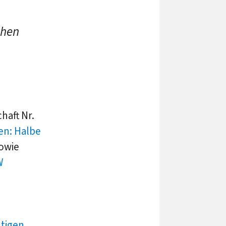
chen
haft Nr.
en: Halbe
sowie
W
htigen