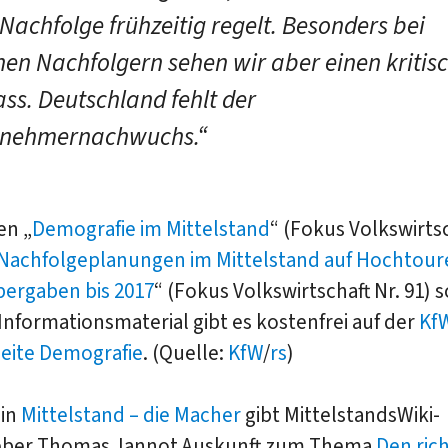
 Nachfolge frühzeitig regelt. Besonders bei
nen Nachfolgern sehen wir aber einen kritis
ss. Deutschland fehlt der
rnehmernachwuchs.“
en „
Demografie im Mittelstand
“ (Fokus Volkswirtsc
Nachfolgeplanungen im Mittelstand auf Hochtour
bergaben bis 2017
“ (Fokus Volkswirtschaft Nr. 91) 
Informationsmaterial gibt es kostenfrei auf der
Kf
ite Demografie
. (Quelle:
KfW
/
rs
)
in
Mittelstand – die Macher
gibt Mittelstands­Wiki-
ber Thomas Jannot Auskunft zum Thema
Den ric