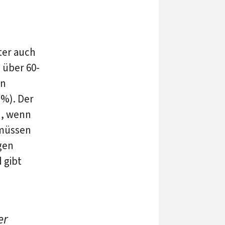
ter auch
 über 60-
en
 %). Der
h, wenn
 müssen
gen
 gibt
er