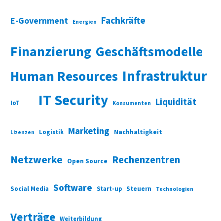
Fachkräfte
E-Government
Energien
Finanzierung
Geschäftsmodelle
Infrastruktur
Human Resources
IT Security
Liquidität
IoT
Konsumenten
Marketing
Nachhaltigkeit
Logistik
Lizenzen
Netzwerke
Rechenzentren
Open Source
Software
Social Media
Start-up
Steuern
Technologien
Verträge
Weiterbildung