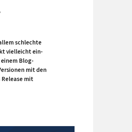
­
allem schlechte
 viel­leicht ein­
n einem Blog-
Versionen mit den
s Release mit