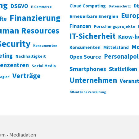
ung
DSGVO
Di
Cloud Computing
Datenschutz
E-Commerce
Euro
Finanzierung
Erneuerbare Energien
fte
Finanzen
Forschungsprojekte
uman Resources
IT-Sicherheit
Know-h
Security
Mo
Konsumenten
Konsumenten
Mittelstand
eting
Personalpol
Open Source
Nachhaltigkeit
enzentren
Social Media
Smartphones
Statistiken
Verträge
ogien
Unternehmen
Verans
Öffentliche Verwaltung
um
Mediadaten