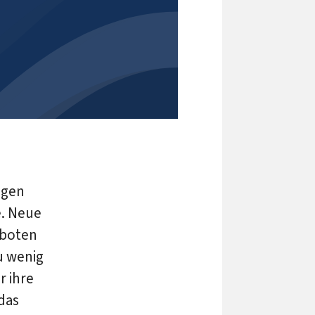
ogen
e. Neue
 boten
u wenig
r ihre
das