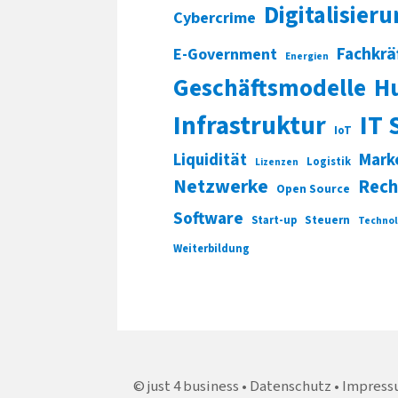
Digitalisier
Cybercrime
Fachkrä
E-Government
Energien
Geschäftsmodelle
H
Infrastruktur
IT 
IoT
Liquidität
Mark
Logistik
Lizenzen
Netzwerke
Rech
Open Source
Software
Start-up
Steuern
Technol
Weiterbildung
just 4 business
Datenschutz
Impress