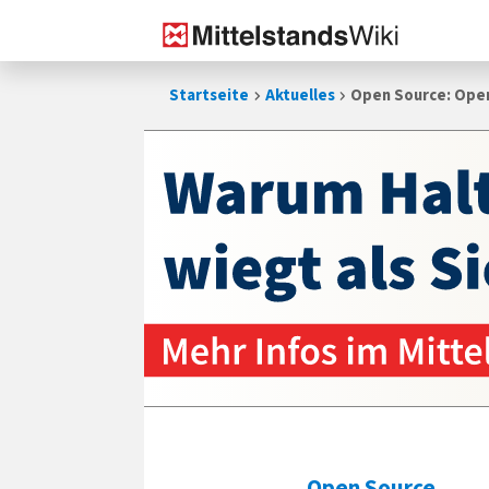
Zum
Startseite
Aktuelles
Open Source: OpenO
Inhalt
springen
Open Source