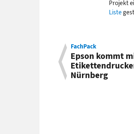
Projekt 
Liste
gest
FachPack
Epson kommt mi
Etiketten­druck
Nürnberg