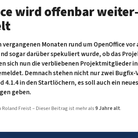
ce wird offen­bar weiter
lt
 ver­gangenen Monaten rund um OpenOffice vor 
nd sogar darüber speku­liert wurde, ob das Projekt
en sich nun die ver­blie­benen Projekt­mitglieder i
emeldet. Demnach stehen nicht nur zwei Bugfix-
4.1.4 in den Start­löchern, es soll auch ein neue
ngen geben.
n
Roland Freist
Dieser Beitrag ist mehr als
9 Jahre alt
.