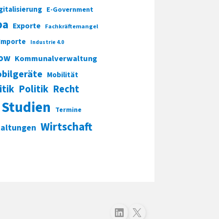
gitalisierung
E-Government
pa
Exporte
Fachkräftemangel
Importe
Industrie 4.0
ow
Kommunalverwaltung
bilgeräte
Mobilität
itik
Politik
Recht
Studien
Termine
Wirtschaft
taltungen
Folgen Sie uns auf LinkedIn
Folgen Sie uns auf X (Twitter)