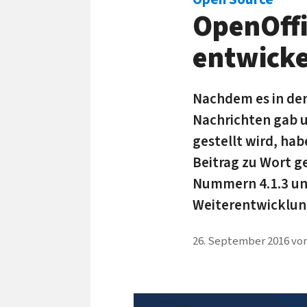
OpenOffi
entwicke
Nachdem es in den
Nach­richten gab u
ge­stellt wird, hab
Beitrag zu Wort g
Nummern 4.1.3 und 
Weiter­entwicklu
26. September 2016
vo