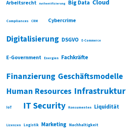
Cloud
Big Data
Arbeitsrecht
Authentifizierung
Cybercrime
Compliances
CRM
Digitalisierung
DSGVO
E-Commerce
Fachkräfte
E-Government
Energien
Finanzierung
Geschäftsmodelle
Infrastruktur
Human Resources
IT Security
Liquidität
IoT
Konsumenten
Marketing
Nachhaltigkeit
Logistik
Lizenzen