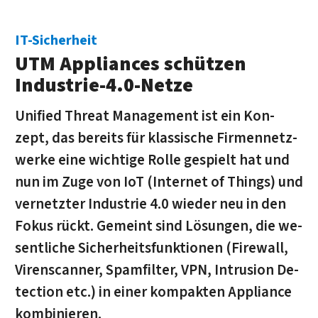
IT-Sicherheit
UTM Appliances schützen
Industrie-4.0-Netze
Unified Threat Management ist ein Kon­
zept, das bereits für klas­si­sche Fir­men­netz­
werke eine wichtige Rolle ge­spielt hat und
nun im Zuge von IoT (Internet of Things) und
ver­netz­ter In­du­strie 4.0 wieder neu in den
Fokus rückt. Ge­meint sind Lö­sun­gen, die we­
sent­li­che Si­cher­heits­funk­tio­nen (Fire­wall,
Viren­scanner, Spam­filter, VPN, In­tru­sion De­
tection etc.) in einer kom­pak­ten Appliance
kombinieren.