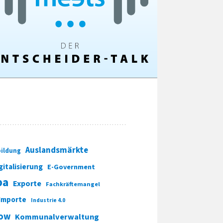
Auslandsmärkte
ildung
gitalisierung
E-Government
pa
Exporte
Fachkräftemangel
Importe
Industrie 4.0
ow
Kommunalverwaltung