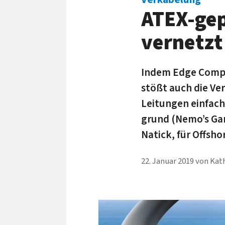
ATEX-gep
vernetzt
Indem Edge Comput
stößt auch die Ver
Lei­tungen ein­fach
grund (Nemo’s Gard
Natick, für Off­sh
22. Januar 2019
von
Kat