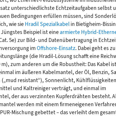
satz unterschiedlichste Echtzeitaufgaben selbst 
auen Bedingungen erfüllen müssen, sind Sonder
ich, wie sie
Hradil Spezialkabel
in Bietigheim-Bissi
. Jüngstes Beispiel ist eine
armierte Hybrid-Ethern
Cat. 5e) zur Bild- und Datenübertragung in Echtzei
mversorgung im
Offshore-Einsatz
. Dabei geht es z
itungslänge (die Hradil-Lösung schafft eine Reich
0 m), zum anderen um die Robustheit: Das Kabel is
einmal im äußeren Kabelmantel, der Öl, Benzin, S
„mud resistant“), Sonnenlicht, Kühlflüssigkeiten
ttel und Kaltreiniger verträgt, und einmal im
tel, der aus verzinnten Kupferdrähten besteht. A
mantel werden mit einem firmeneigenen Verfahren
e PUR-Mischung gebettet – das verleiht dem gesam