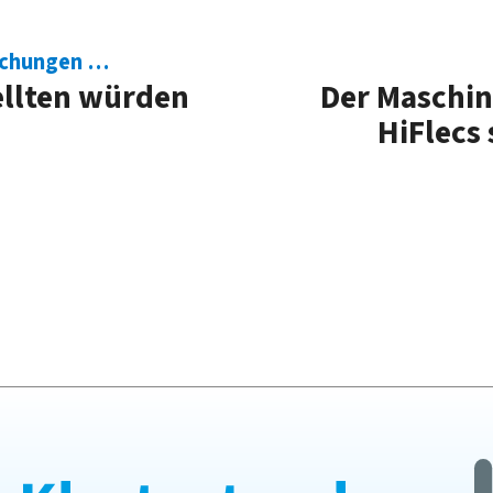
echungen …
ell­ten würden
Der Maschin
HiFlecs 