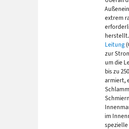
Außenein
extrem r
erforderl
herstellt
Leitung
(
zur Stro
um die Le
bis zu 25
armiert, 
Schlamm (
Schmiermi
Innenman
im Innen
speziell