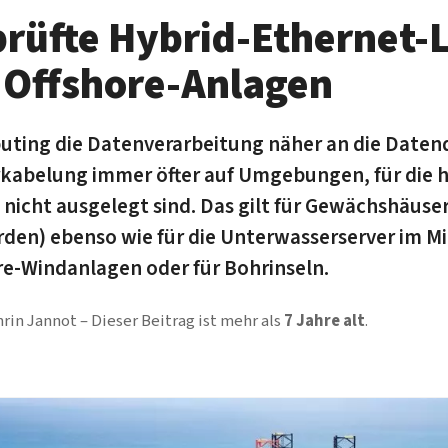
rüfte Hybrid-Ethernet-
 Off­shore-Anlagen
ing die Daten­verarbeitung näher an die Daten­q
­ka­be­lung immer öfter auf Um­g­ebun­gen, für die 
 nicht aus­ge­legt sind. Das gilt für Ge­wächs­häus
en) ebenso wie für die Unter­wasser­server im Mi
ore-Wind­anlagen oder für Bohri­nseln.
hrin Jannot
Dieser Beitrag ist mehr als
7 Jahre alt
.