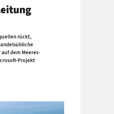
Leitung
uellen rückt,
handels­übliche
er auf dem Meeres­
cro­soft-Projekt