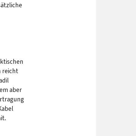
ätzliche
ktischen
 reicht
adil
lem aber
ertragung
Kabel
it.