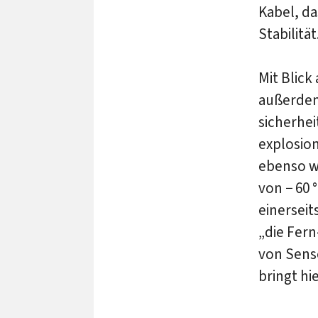
Kabel, d
Stabilität
Mit Blick
außerdem
sicherhe
explosio
ebenso w
von − 60 
einerseit
„die Fer
von Sens
bringt hi