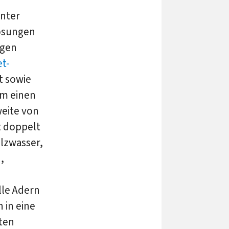
unter
lösungen
ngen
et-
t sowie
um einen
weite von
t doppelt
alzwasser,
,
lle Adern
 in eine
ten