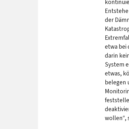
kontinui
Entstehe
der Dämm
Katastro
Extremfal
etwa bei
darin kei
System ei
etwas, k
belegen u
Monitorin
feststell
deaktivie
wollen“,