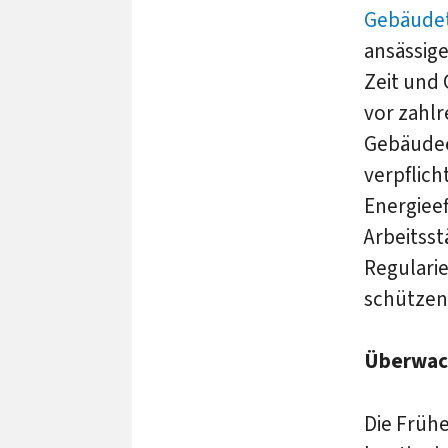
Gebäudet
ansässig
Zeit und 
vor zahlr
Gebäudee
verpflic
Energiee
Arbeitss
Regulari
schützen
Überwac
Die Frühe