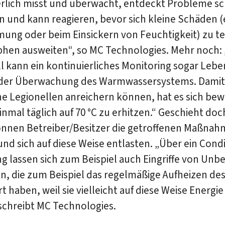
erlich misst und überwacht, entdeckt Probleme s
n und kann reagieren, bevor sich kleine Schäden 
ung oder beim Einsickern von Feuchtigkeit) zu t
phen ausweiten“, so MC Technologies. Mehr noch:
l kann ein kontinuierliches Monitoring sogar Lebe
 der Überwachung des Warmwassersystems. Damit 
ne Legionellen anreichern können, hat es sich bew
nmal täglich auf 70 °C zu erhitzen.“ Geschieht doc
önnen Betreiber/Besitzer die getroffenen Maßna
nd sich auf diese Weise entlasten. „Über ein Cond
g lassen sich zum Beispiel auch Eingriffe von Unb
en, die zum Beispiel das regelmäßige Aufheizen de
rt haben, weil sie vielleicht auf diese Weise Energi
 schreibt MC Technologies.