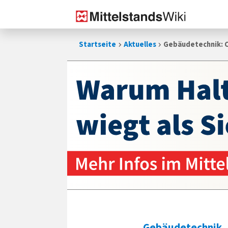
Zum
Startseite
Aktuelles
Gebäudetechnik: C
Inhalt
springen
Gebäudetechnik