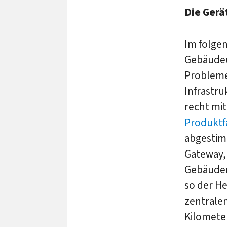
Die Gerä
Im folgen
Gebäudeüb
Probleme
Infrastru
recht mit
Produktf
abgestim
Gateway, 
Gebäudem
so der He
zentrale
Kilomete