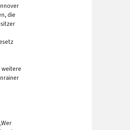
annover
n, die
sitzer
esetz
 weitere
nrainer
 „Wer