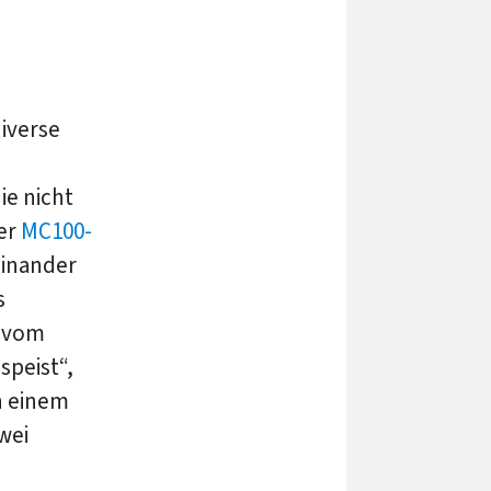
iverse
ie nicht
der
MC100-
einander
s
e vom
peist“,
on einem
wei