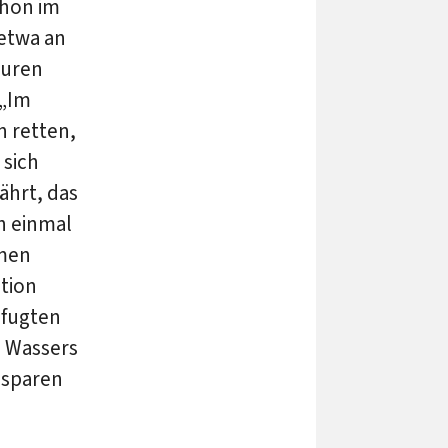
chon im
(etwa an
euren
 „Im
n retten,
sich
ährt, das
h einmal
hmen
ition
efugten
s Wassers
e sparen