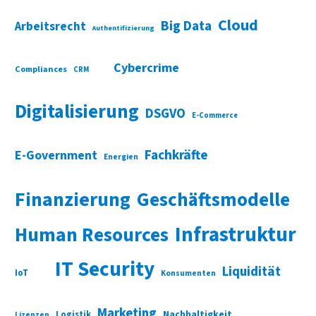
Cloud
Big Data
Arbeitsrecht
Authentifizierung
Cybercrime
Compliances
CRM
Digitalisierung
DSGVO
E-Commerce
Fachkräfte
E-Government
Energien
Finanzierung
Geschäftsmodelle
Infrastruktur
Human Resources
IT Security
Liquidität
IoT
Konsumenten
Marketing
Nachhaltigkeit
Logistik
Lizenzen