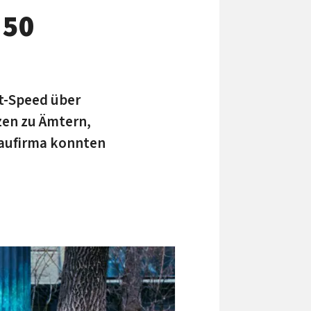
 50
t-Speed über
tzen zu Ämtern,
rbaufirma konnten