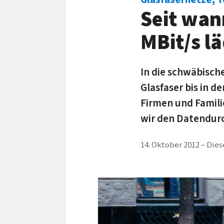
Seit wan
MBit/s l
In die schwäbisc
Glasfaser bis in d
Firmen und Famili
wir den Datendurc
14. Oktober 2012
Dies