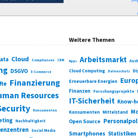
Weitere Themen
Cloud
Arbeitsmarkt
Data
Compliances
CRM
Ausb
Apps
ung
DSGVO
Di
Cloud Computing
Datenschutz
E-Commerce
Euro
Finanzierung
Erneuerbare Energien
fte
Finanzen
Forschungsprojekte
uman Resources
IT-Sicherheit
Know-h
Security
Mo
Konsumenten
Konsumenten
Mittelstand
eting
Personalpol
Open Source
Nachhaltigkeit
enzentren
Social Media
Smartphones
Statistiken