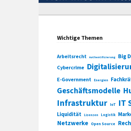
Wichtige Themen
Big 
Arbeitsrecht
Authentifizierung
Digitalisier
Cybercrime
Fachkrä
E-Government
Energien
Geschäftsmodelle
H
Infrastruktur
IT 
IoT
Liquidität
Mark
Logistik
Lizenzen
Netzwerke
Rech
Open Source