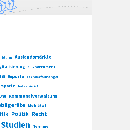
Auslandsmärkte
ildung
gitalisierung
E-Government
pa
Exporte
Fachkräftemangel
Importe
Industrie 4.0
ow
Kommunalverwaltung
bilgeräte
Mobilität
itik
Politik
Recht
Studien
Termine