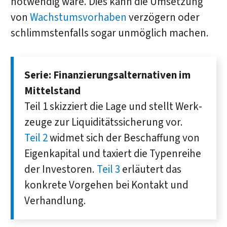
notwendig wäre. Dies kann die Umsetzung
von
Wachstumsvorhaben
verzögern oder
schlimmstenfalls sogar unmöglich machen.
Serie: Finanzierungsalternativen im
Mittelstand
Teil 1 skizziert die Lage und stellt Werk­
zeuge zur Liqui­ditäts­sicherung vor.
Teil 2
widmet sich der Be­schaf­fung von
Eigen­kapital und taxiert die Typen­reihe
der Investoren.
Teil 3
erläutert das
konkrete Vor­gehen bei Kon­takt und
Ver­handlung.