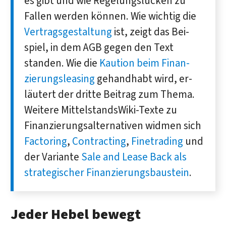
es gibt und wie Re­ge­lungs­lücken zu
Fallen wer­den können. Wie wichtig die
Vertrags­gestaltung
ist, zeigt das Bei­
spiel, in dem AGB gegen den Text
standen. Wie die
Kaution beim Fi­nan­
zierungsleasing
gehand­habt wird, er­
läutert der drit­te Bei­trag zum Thema.
Weitere MittelstandsWiki-Texte zu
Finanzierungsalternativen widmen sich
Factoring
,
Contracting
,
Finetrading
und
der Variante
Sale and Lease Back
als
strategischer Finanzierungsbaustein
.
Jeder Hebel bewegt