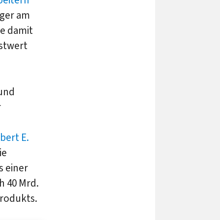
beitern
nger am
ie damit
stwert
 und
r
bert E.
ie
s einer
h 40 Mrd.
rodukts.