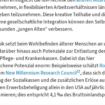
ren ermöglicht die IuK-Technik den
älteren Mitar
ehmen, in flexibilisierten Arbeitsverhältnissen lä
eben teilzunehmen. Diese kreative Teilhabe und d
ne gesellschaftliche Integration können den Selb
esunden „jungen Alten“ verbessern.
nik setzt beim Wohlbefinden älterer Menschen an
darüber hinaus auch Potenziale zur Entlastung de
Pflege- und Krankenkassen. Dabei ist das hier
chene Potenzial enorm: Beispielsweise schätzt
Ro
om
New Millennium Research Council
, dass sich d
g der Sozialkassen und die zusätzlichen Erlöse au
en Erwerbsbeteiligung allein in den USA auf jährlic
mieren; dies entspricht 4,1 ‰ des Bruttoinlandsp