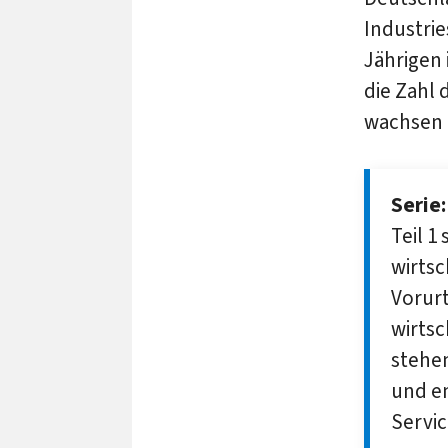
Industrie
Jährigen
die Zahl 
wachsen 
Serie
Teil 1
wirtsc
Vorurt
wirtsc
stehe
und em
Servic