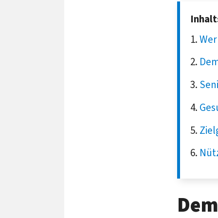
Inhal
Wer 
Dem
Sen
Gesu
Ziel
Nütz
Demo