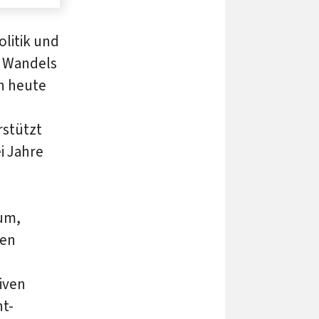
olitik und
n Wandels
ch heute
rstützt
i Jahre
rum,
hen
tiven
ht-