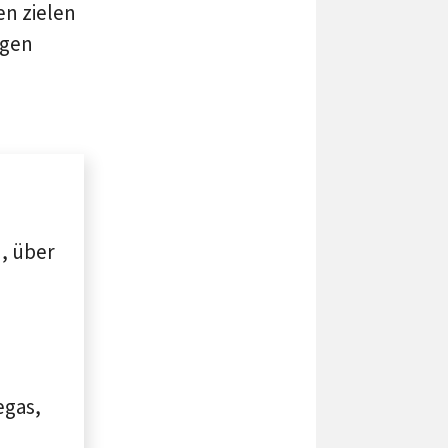
n zielen
igen
n, über
egas,