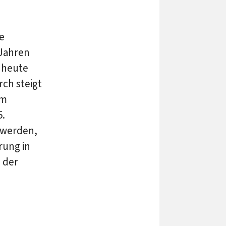
e
Jahren
 heute
ch steigt
im
5.
 werden,
rung in
 der