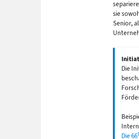
separier
sie sowoh
Senior, a
Unterne
Initi
Die In
beschä
Forsch
Förde
Beispi
Intern
Die 66