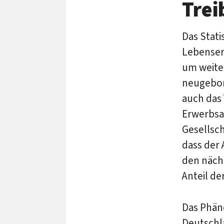
Trei
Das Stati
Lebenser
um weiter
neugebor
auch das 
Erwerbsal
Gesellsc
dass der 
den nächs
Anteil de
Das Phäno
Deutschl