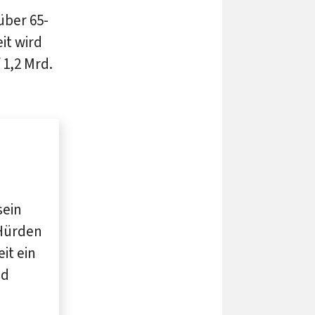
über 65-
it wird
 1,2 Mrd.
sein
 Hürden
it ein
nd