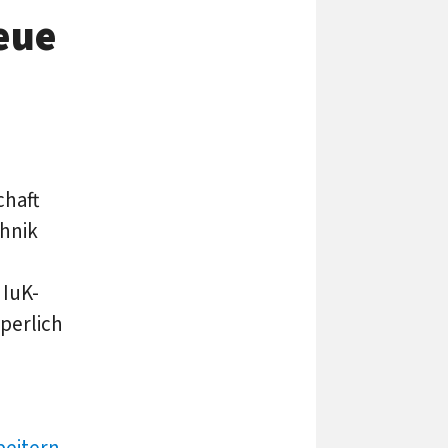
eue
chaft
hnik
 IuK-
rperlich