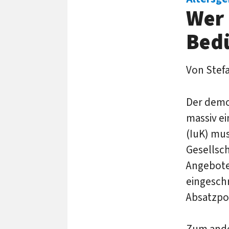
Wer 
Bedü
Von Stef
Der demog
massiv e
(IuK) mus
Gesellsch
Angebote 
eingesch
Absatzpo