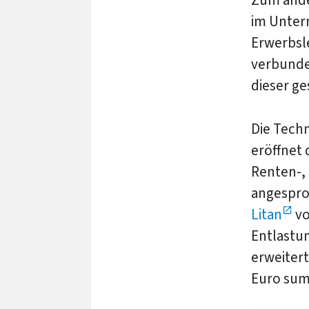
Zum ande
im Untern
Erwerbsl
verbunde
dieser g
Die Tech
eröffnet 
Renten-, 
angespro
Litan
v
Entlastun
erweitert
Euro sum