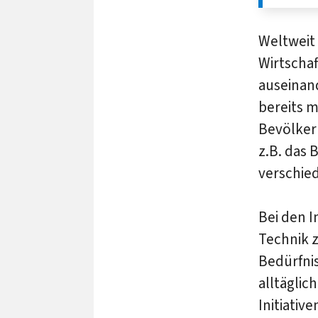
Weltweit 
Wirtscha
auseinand
bereits m
Bevölker
z.B. das 
verschied
Bei den I
Technik z
Bedürfni
alltäglic
Initiativ