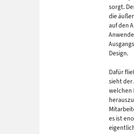
sorgt. De
die äuße
auf den A
Anwender 
Ausgangsp
Design.
Dafür fli
sieht der
welchen 
herauszuf
Mitarbei
es ist en
eigentlic