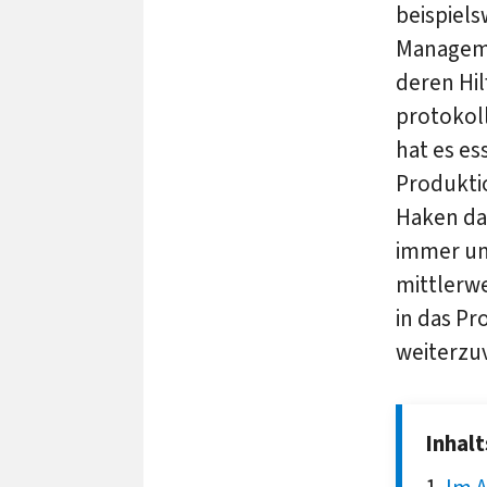
beispiel
Manageme
deren Hil
protokol
hat es e
Produktio
Haken dar
immer um
mittlerw
in das P
weiterzu
Inhal