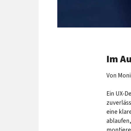
Im Au
Von Moni
Ein UX-D
zuverläss
eine klar
ablaufen,
montieren