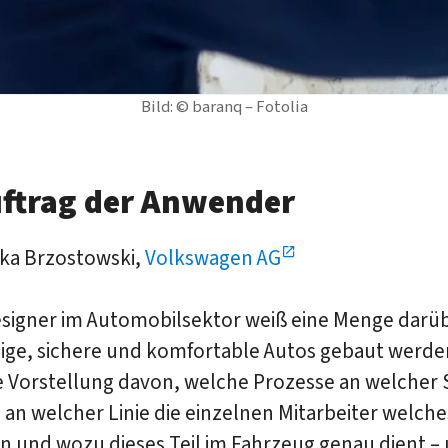
Bild: © baranq – Fotolia
ftrag der Anwender
ka Brzostowski,
Volkswagen AG
esigner im Automobilsektor weiß eine Menge darüb
ige, sichere und komfortable Autos gebaut werden
e Vorstellung davon, welche Prozesse an welcher 
 an welcher Linie die einzelnen Mitarbeiter welches
 und wozu dieses Teil im Fahrzeug genau dient – 