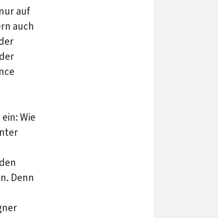
 nur auf
ern auch
 der
 der
ence
ein: Wie
nter
 den
en. Denn
gner