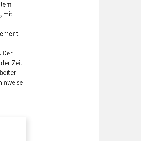
blem
, mit
element
. Der
der Zeit
beiter
hinweise