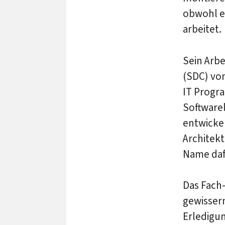
obwohl er
arbeitet.
Sein Arbe
(SDC) von
IT Progr
Software
entwickel
Architek
Name daf
Das Fach-
gewisser
Erledigun