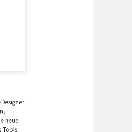
-Designer
n,
ne neue
s Tools