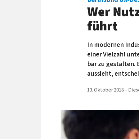
Wer Nutz
führt
In modernen Industr
einer Viel­zahl unt
bar zu ge­stalten. 
aussieht, ent­sche
13. Oktober 2018
Dies