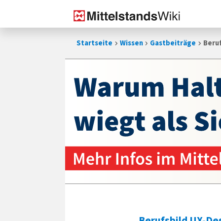
Zum
Startseite
Wissen
Gastbeiträge
Beruf
Inhalt
springen
Berufsbild UX-De