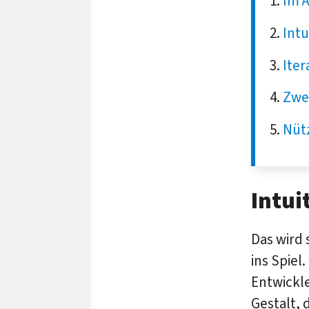
Im 
Intu
Iter
Zwei
Nütz
Intui
Das wird 
ins Spie
Entwickl
Gestalt, 