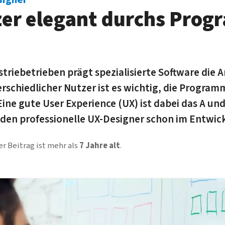
er ele­gant durchs Pro­
ie­betrieben prägt spe­zia­li­sier­te Soft­ware die A
er­schied­licher Nutzer ist es wichtig, die Pro­gram­
Eine gute User Ex­perience (UX) ist dabei das A und
i­den pro­fes­sio­nelle UX-Designer schon im Entwi
er Beitrag ist mehr als
7 Jahre alt
.