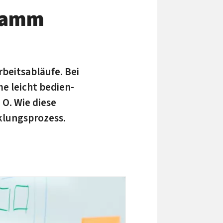
gramm
rbeits­abläufe. Bei
me leicht be­dien­
 O. Wie diese
cklungsprozess.