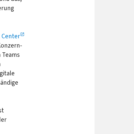
herung
 Center
Konzern-
n Teams
n
gitale
tändige
st
der