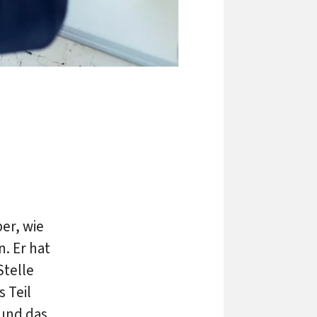
er, wie
. Er hat
Stelle
 Teil
und das,