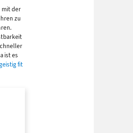
 mit der
ahren zu
hren.
tbarkeit
chneller
 ist es
eistig fit