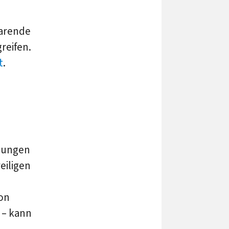
parende
reifen.
t
.
gungen
eiligen
von
 – kann