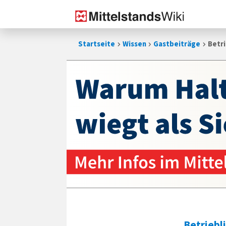
Zum
Startseite
Wissen
Gastbeiträge
Betr
Inhalt
springen
Betrieb