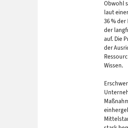
Obwohl si
laut ein
36 % der
der lang
auf. Die 
der Ausri
Ressourc
Wissen.
Erschwer
Unterneh
Maßnahme
einherge
Mittelsta
stark be