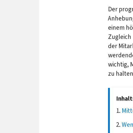
Der prog
Anhebung
einem hö
Zugleich
der Mita
werdende 
wichtig,
zu halten
Inhal
Mitt
Weni