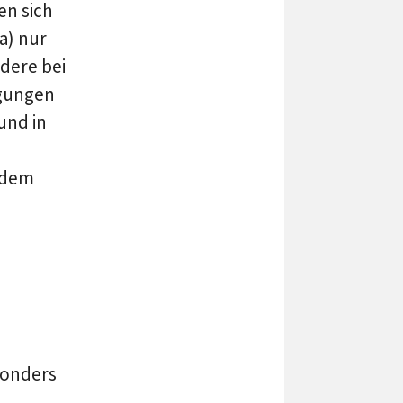
en sich
a) nur
dere bei
ngungen
 und in
ndem
sonders