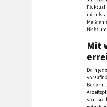
Fluktuati
mittelst
Maßnahme
Nicht um
Mit 
erre
Da in je
vorzufind
Bedürfni
Arbeitspl
stressred
jedoch in