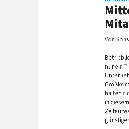
Mitt
Mita
Von Kons
Betriebl
nur ein T
Unternehm
Großkonz
halten si
in diesem
Zeitaufwa
günstige