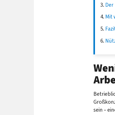
Der 
Mit 
Fazi
Nütz
Weni
Arbe
Betriebl
Großkonz
sein – ei