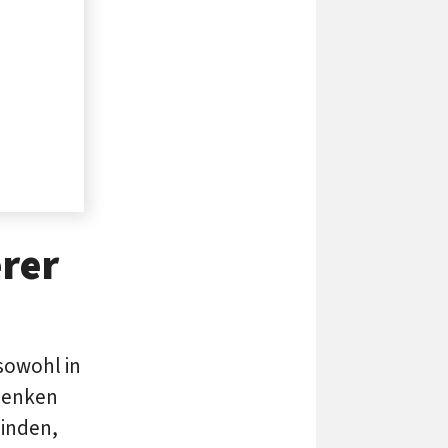
erer
sowohl in
denken
binden,