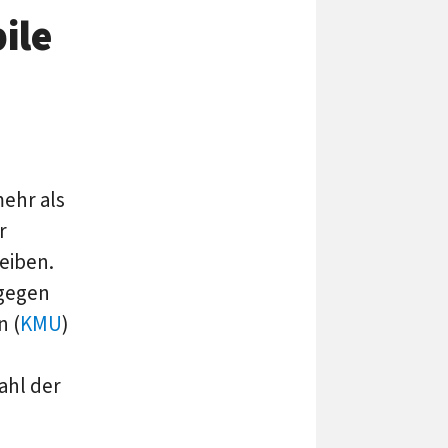
ile
ehr als
r
eiben.
agegen
 (
KMU
)
ahl der