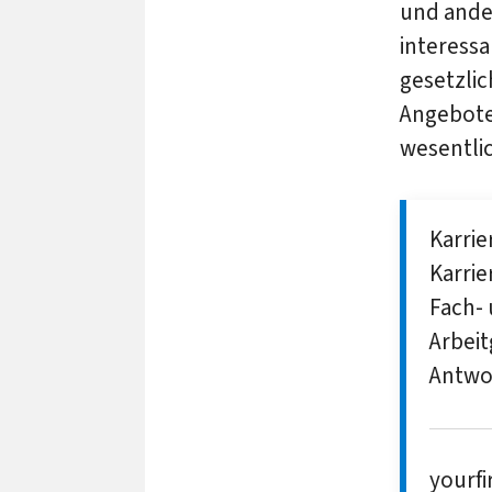
und ander
interessa
gesetzli
Angebote
wesentlic
Karrie
Karrie
Fach- 
Arbei
Antwor
yourf