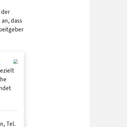
 der
 an, dass
beitgeber
ezielt
che
indet
, Tel.