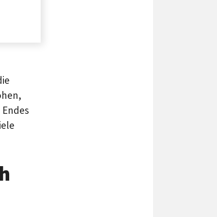
die
öhen,
n Endes
iele
ch