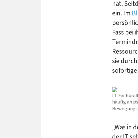
hat. Seit
ein. Im
Bl
persönlic
Fass bei
Termindr
Ressource
sie durch
sofortige
IT-Fachkräf
häufig an 
Bewegungsa
„Was in d
der IT se