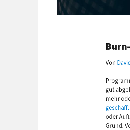
Burn-
Von
Davi
Programmi
gut abgeh
mehr ode
geschafft
oder Auft
Grund. V