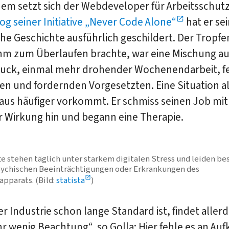
dem setzt sich der Webdeveloper für Arbeitsschutz 
og seiner Initiative „Never Code Alone“
hat er se
he Geschichte ausführlich geschildert. Der Tropfe
 ihm zum Überlaufen brachte, war eine Mischung a
uck, einmal mehr drohender Wochenendarbeit, f
n und fordernden Vorgesetzten. Eine Situation al
aus häufiger vorkommt. Er schmiss seinen Job mit
r Wirkung hin und begann eine Therapie.
te stehen täglich unter starkem digitalen Stress und leiden be
psychischen Beeinträchtigungen oder Erkrankungen des
pparats. (Bild:
statista
)
er Industrie schon lange Standard ist, findet allerd
hr wenig Beachtung“, so Golla: Hier fehle es an Au