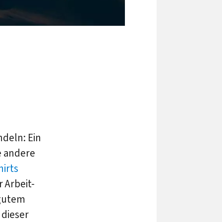
deln: Ein
e andere
hirts
 Arbeit-
 gutem
 dieser