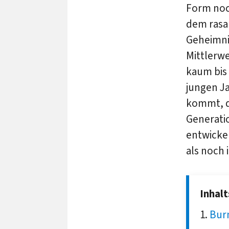
Form noch
dem rasa
Geheimni
Mittlerwe
kaum bis 
jungen J
kommt, d
Generati
entwicke
als noch 
Inhal
Bur