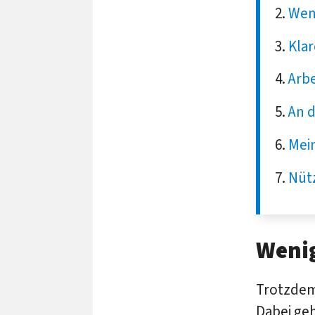
Weni
Kla
Arbe
An d
Mein
Nütz
Wenig
Trotzdem
Dabei ge