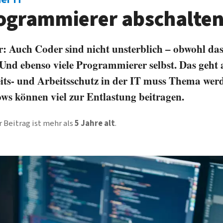
ogrammierer abschalte
: Auch Coder sind nicht un­sterblich – obwohl das
Und ebenso viele Programmierer selbst. Das geht 
its- und Arbeits­schutz in der IT muss Thema wer
ows können viel zur Ent­lastung beitragen.
 Beitrag ist mehr als
5 Jahre alt
.