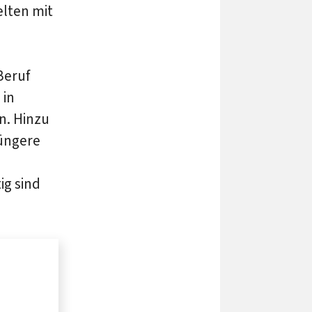
elten mit
Beruf
 in
n. Hinzu
jüngere
ig sind