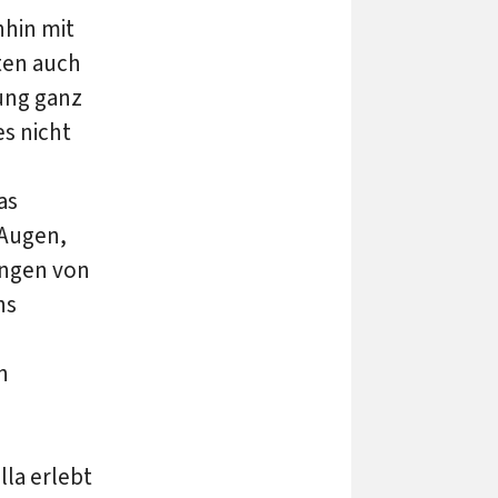
nhin mit
ten auch
ung ganz
es nicht
as
 Augen,
ngen von
ns
n
la erlebt