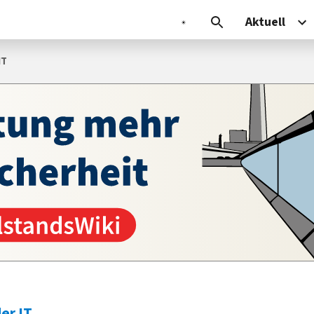
Aktuell
IT
er IT