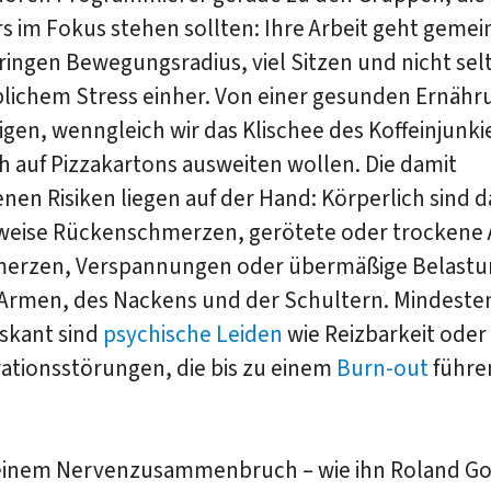
 im Fokus stehen sollten: Ihre Arbeit geht gemei
ingen Bewegungsradius, viel Sitzen und nicht sel
blichem Stress einher. Von einer gesunden Ernähr
gen, wenngleich wir das Klischee des Koffeinjunki
 auf Pizzakartons ausweiten wollen. Die damit
en Risiken liegen auf der Hand: Körperlich sind d
sweise Rückenschmerzen, gerötete oder trockene
erzen, Verspannungen oder übermäßige Belastu
Armen, des Nackens und der Schultern. Mindeste
iskant sind
psychische Leiden
wie Reizbarkeit oder
ationsstörungen, die bis zu einem
Burn-out
führe
einem Nervenzusammenbruch – wie ihn Roland Gol