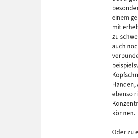
besonders
einem ger
mit erhe
zu schwei
auch noch
verbunden
beispiel
Kopfschm
Händen, 
ebenso r
Konzentr
können.
Oder zu 