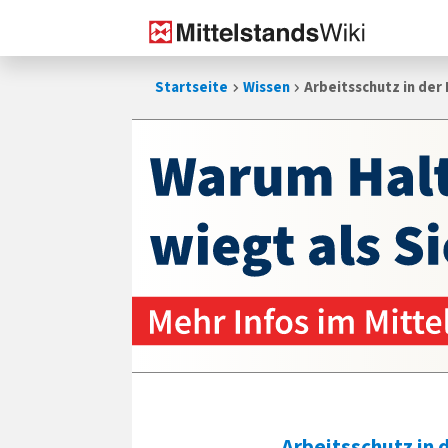
Zum
Startseite
Wissen
Arbeitsschutz in der 
Inhalt
springen
Arbeitsschutz in d