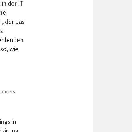
in der IT
ine
n, der das
us
ehlenden
so, wie
sonders
ings in
fklärung