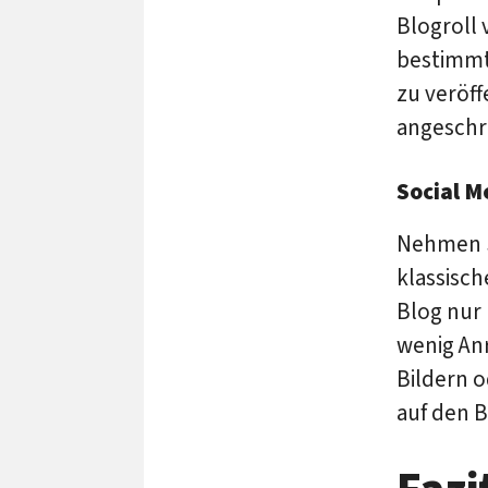
Blogroll 
bestimmte
zu veröf
angeschri
Social M
Nehmen Si
klassisc
Blog nur 
wenig Anr
Bildern o
auf den B