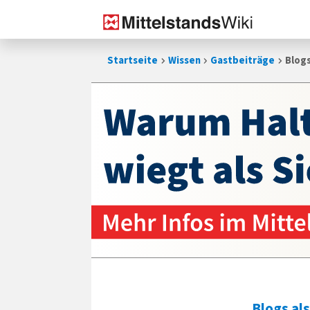
Zum
Startseite
Wissen
Gastbeiträge
Blogs
Inhalt
springen
Blogs al