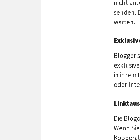
nicht ant
senden. D
warten.
Exklusiv
Blogger s
exklusive
in ihrem 
oder Int
Linktaus
Die Blog
Wenn Sie 
Kooperati