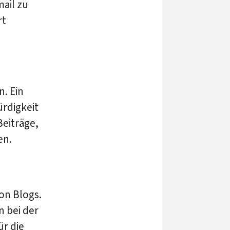
mail zu
rt
n. Ein
ürdigkeit
Beiträge,
en.
on Blogs.
n bei der
ür die