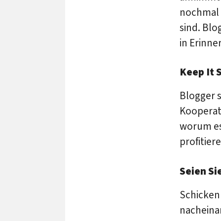
nochmal e
sind. Bl
in Erinne
Keep It 
Blogger s
Kooperati
worum es
profitier
Seien Si
Schicken 
nacheina