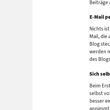
Beiträge 
E-Mail p
Nichts is
Mail, die
Blog stec
werden m
des Blogs
Sich sel
Beim Erst
selbst v
besser e
annimmt o