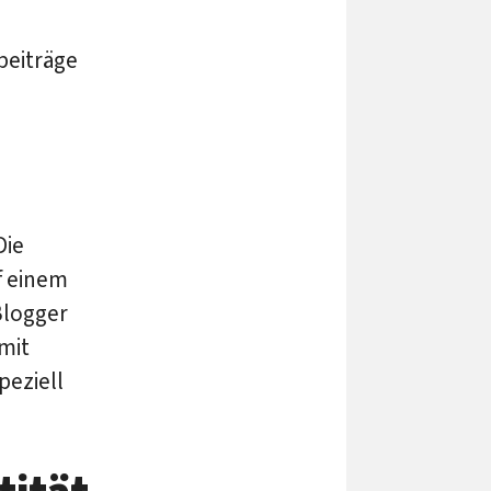
beiträge
Die
uf einem
Blogger
mit
peziell