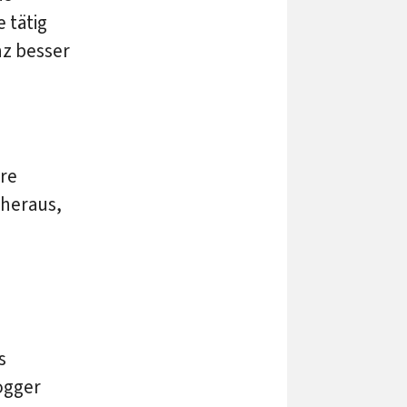
 tätig
nz besser
hre
 heraus,
s
ogger