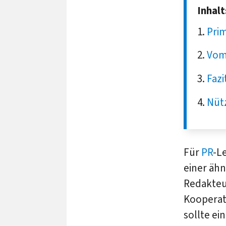
Inhal
Pri
Vom
Fazi
Nütz
Für
PR
-L
einer ähn
Redakteu
Kooperat
sollte e