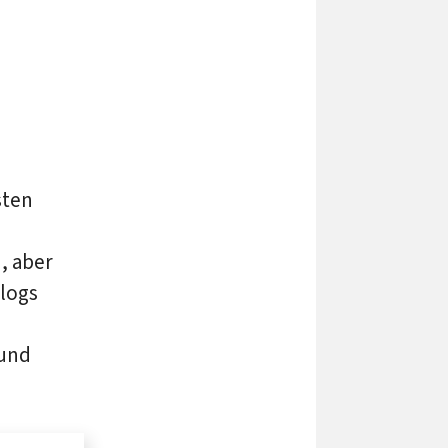
sten
, aber
logs
 und