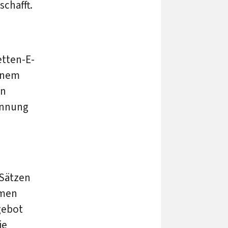
schafft.
etten-E-
einem
en
ennung
 Sätzen
hmen
gebot
ie