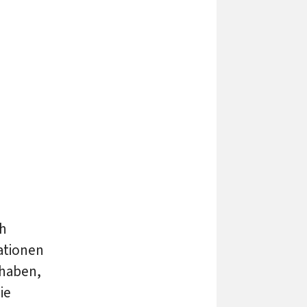
ch
ationen
 haben,
ie