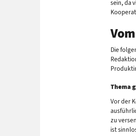
sein, da 
Koopera
Vom
Die folge
Redaktio
Produkti
Thema g
Vor der 
ausführl
zu versen
ist sinnl