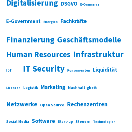
Digitalisierung
DSGVO
E-Commerce
Fachkräfte
E-Government
Energien
Finanzierung
Geschäftsmodelle
Infrastruktur
Human Resources
IT Security
Liquidität
IoT
Konsumenten
Marketing
Nachhaltigkeit
Logistik
Lizenzen
Netzwerke
Rechenzentren
Open Source
Software
Social Media
Start-up
Steuern
Technologien