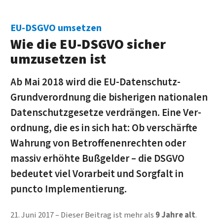
EU-DSGVO umsetzen
Wie die EU-DSGVO sicher
umzusetzen ist
Ab Mai 2018 wird die EU-Daten­schutz-
Grund­verordnung die bis­herigen natio­nalen
Daten­schutz­gesetze ver­drängen. Eine Ver­
ordnung, die es in sich hat: Ob ver­schärfte
Wahrung von Betroffenen­rechten oder
massiv erhöhte Buß­gelder – die DSGVO
bedeutet viel Vor­arbeit und Sorg­falt in
puncto Implementierung.
21. Juni 2017
Dieser Beitrag ist mehr als
9 Jahre alt
.