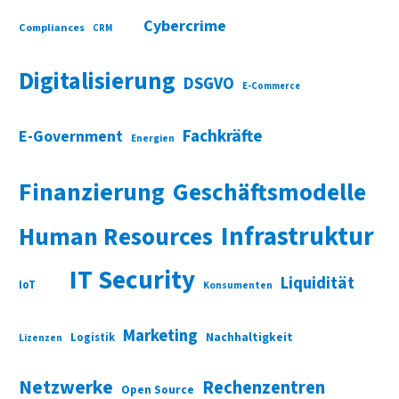
Cybercrime
Compliances
CRM
Digitalisierung
DSGVO
E-Commerce
Fachkräfte
E-Government
Energien
Finanzierung
Geschäftsmodelle
Infrastruktur
Human Resources
IT Security
Liquidität
IoT
Konsumenten
Marketing
Nachhaltigkeit
Logistik
Lizenzen
Netzwerke
Rechenzentren
Open Source