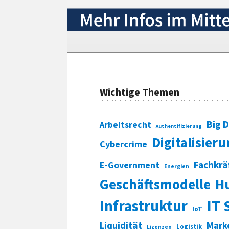
Wichtige Themen
Big 
Arbeitsrecht
Authentifizierung
Digitalisier
Cybercrime
Fachkrä
E-Government
Energien
Geschäftsmodelle
H
Infrastruktur
IT 
IoT
Liquidität
Mark
Logistik
Lizenzen