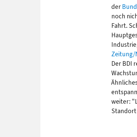
der
Bund
noch nic
Fahrt. Sc
Hauptges
Industrie
Zeitung/
Der BDI r
Wachstum
Ähnliches
entspanne
weiter: "
Standort 