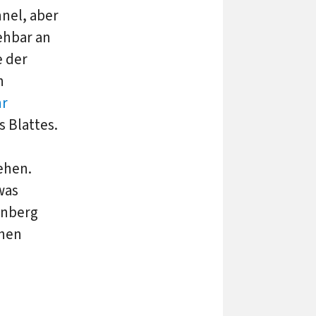
nel, aber
ehbar an
e der
n
hr
 Blattes.
ehen.
was
enberg
chen