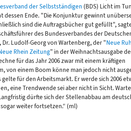
esverband der Selbstständigen
(BDS) Licht im Tun
ht dessen Ende. "Die Konjunktur gewinnt unübers
hließlich sind die Auftragsbücher gut gefüllt", sagt
chäftsführer des Bundesverbandes der Deutsche
, Dr. Ludolf-Georg von Wartenberg, der "
Neue Ru
Neue Rhein Zeitung
" in der Weihnachtsausgabe des
echne für das Jahr 2006 zwar mit einem kräftigen
, von einem Boom könne man jedoch nicht ausg
 gelte für den Arbeitsmarkt. Er werde sich 2006 et
n, eine Trendwende sei aber nicht in Sicht. Wart
Langfristig dürfte sich der Stellenabbau am deuts
sogar weiter fortsetzen.“ (ml)