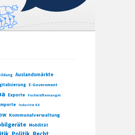
Auslandsmärkte
ildung
gitalisierung
E-Government
pa
Exporte
Fachkräftemangel
Importe
Industrie 4.0
ow
Kommunalverwaltung
bilgeräte
Mobilität
itik
Politik
Recht