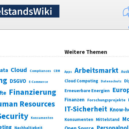
Weitere Themen
Cloud
Arbeitsmarkt
Data
Compliances
CRM
Ausb
Apps
ung
DSGVO
Di
Cloud Computing
Datenschutz
E-Commerce
Euro
Finanzierung
Erneuerbare Energien
fte
Finanzen
Forschungsprojekte
uman Resources
IT-Sicherheit
Know-h
Security
Mo
Konsumenten
Konsumenten
Mittelstand
eting
Personalpol
Open Source
Nachhaltigkeit