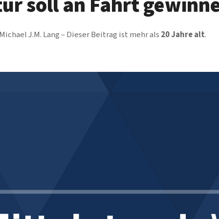
ur soll an Fahrt gewinn
Michael J.M. Lang
Dieser Beitrag ist mehr als
20 Jahre alt
.