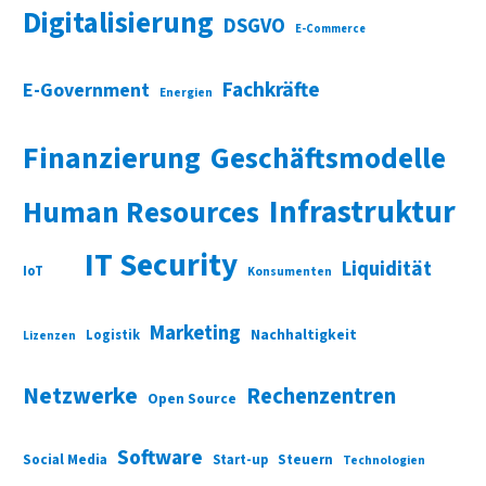
Digitalisierung
DSGVO
E-Commerce
Fachkräfte
E-Government
Energien
Finanzierung
Geschäftsmodelle
Infrastruktur
Human Resources
IT Security
Liquidität
IoT
Konsumenten
Marketing
Nachhaltigkeit
Logistik
Lizenzen
Netzwerke
Rechenzentren
Open Source
Software
Social Media
Start-up
Steuern
Technologien