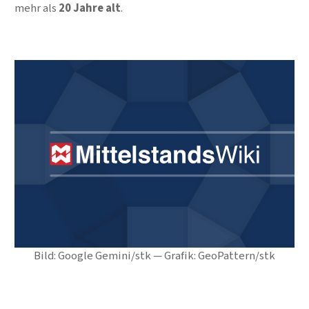
mehr als
20 Jahre alt
.
Bild: Google Gemini/stk — Grafik: GeoPattern/stk