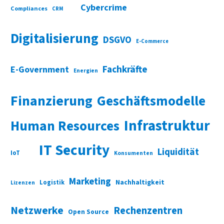
Cybercrime
Compliances
CRM
Digitalisierung
DSGVO
E-Commerce
Fachkräfte
E-Government
Energien
Finanzierung
Geschäftsmodelle
Infrastruktur
Human Resources
IT Security
Liquidität
IoT
Konsumenten
Marketing
Nachhaltigkeit
Logistik
Lizenzen
Netzwerke
Rechenzentren
Open Source