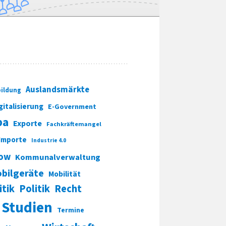
Auslandsmärkte
ildung
gitalisierung
E-Government
pa
Exporte
Fachkräftemangel
Importe
Industrie 4.0
ow
Kommunalverwaltung
bilgeräte
Mobilität
itik
Politik
Recht
Studien
Termine