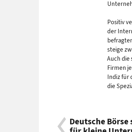
Unterneh
Positiv v
der Inter
befragten
steige z
Auch die 
Firmen je
Indiz für
die Spezi
Deutsche Börse 
für kleine Unt