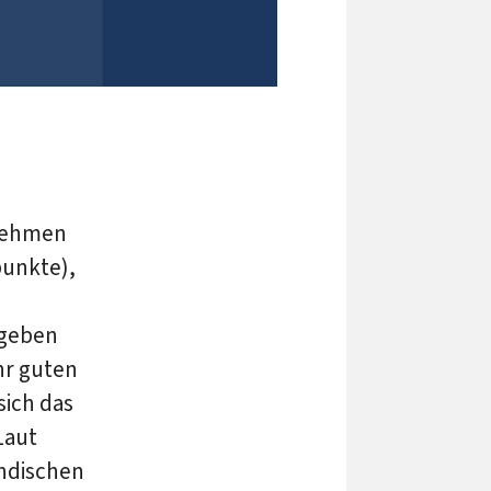
rnehmen
punkte),
 geben
hr guten
sich das
Laut
ändischen