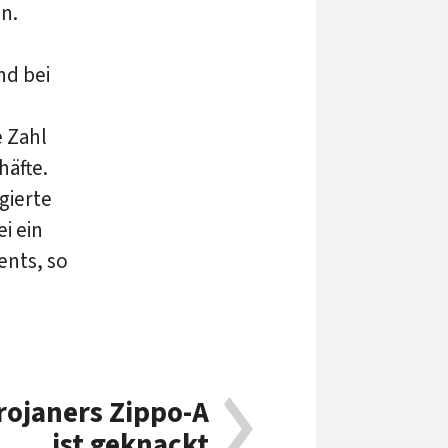
n.
nd bei
e Zahl
häfte.
gierte
ei ein
ents, so
rojaners Zippo-A
ist geknackt