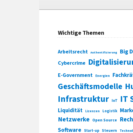
Wichtige Themen
Big 
Arbeitsrecht
Authentifizierung
Digitalisier
Cybercrime
Fachkrä
E-Government
Energien
Geschäftsmodelle
H
Infrastruktur
IT 
IoT
Liquidität
Mark
Logistik
Lizenzen
Netzwerke
Rech
Open Source
Software
Start-up
Steuern
Technol