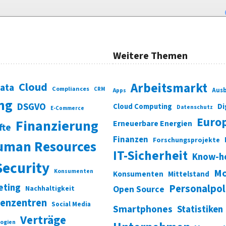
Weitere Themen
Cloud
Arbeitsmarkt
Data
Compliances
CRM
Ausb
Apps
ung
DSGVO
Di
Cloud Computing
Datenschutz
E-Commerce
Euro
Finanzierung
Erneuerbare Energien
fte
Finanzen
Forschungsprojekte
uman Resources
IT-Sicherheit
Know-h
Security
Mo
Konsumenten
Konsumenten
Mittelstand
eting
Personalpol
Open Source
Nachhaltigkeit
enzentren
Social Media
Smartphones
Statistiken
Verträge
ogien