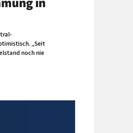
mmung in
tral-
imistisch. „Seit
elstand noch nie