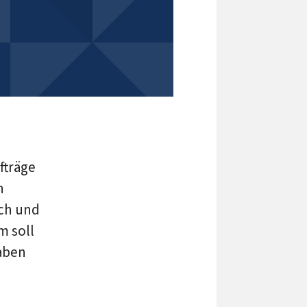
fträge
n
ich und
m soll
aben