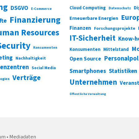
ung
DSGVO
Di
Cloud Computing
Datenschutz
E-Commerce
Euro
Finanzierung
Erneuerbare Energien
fte
Finanzen
Forschungsprojekte
uman Resources
IT-Sicherheit
Know-h
Security
Mo
Konsumenten
Konsumenten
Mittelstand
eting
Personalpol
Open Source
Nachhaltigkeit
enzentren
Social Media
Smartphones
Statistiken
Verträge
ogien
Unternehmen
Verans
Öffentliche Verwaltung
um
Mediadaten