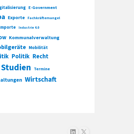
gitalisierung
E-Government
pa
Exporte
Fachkräftemangel
Importe
Industrie 4.0
ow
Kommunalverwaltung
bilgeräte
Mobilität
itik
Politik
Recht
Studien
Termine
Wirtschaft
taltungen
Folgen Sie uns auf LinkedIn
Folgen Sie uns auf X (Twitter)