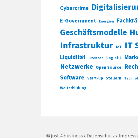
Digitalisier
Cybercrime
Fachkrä
E-Government
Energien
Geschäftsmodelle
H
Infrastruktur
IT 
IoT
Liquidität
Mark
Logistik
Lizenzen
Netzwerke
Rech
Open Source
Software
Start-up
Steuern
Technol
Weiterbildung
just 4 business
Datenschutz
Impress