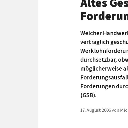
Altes Ges
Forderu
Welcher Handwerk
vertraglich gesch
Werklohnforderun
durchsetzbar, obw
möglicherweise ab
Forderungsausfall
Forderungen durc
(GSB).
17. August 2006
von
Mic