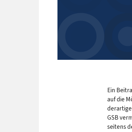
Ein Beitr
auf die M
derartig
GSB verm
seitens 