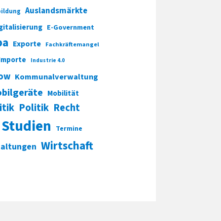
Auslandsmärkte
ildung
gitalisierung
E-Government
pa
Exporte
Fachkräftemangel
Importe
Industrie 4.0
ow
Kommunalverwaltung
bilgeräte
Mobilität
itik
Politik
Recht
Studien
Termine
Wirtschaft
taltungen