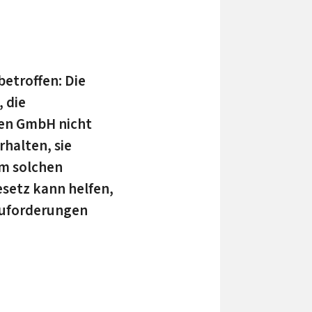
etroffen: Die
 die
den GmbH nicht
halten, sie
em solchen
setz kann helfen,
auforderungen