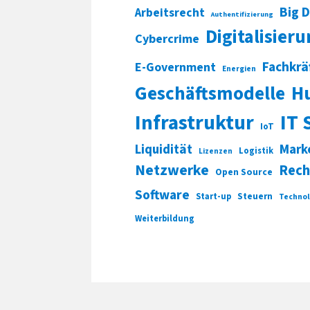
Big 
Arbeitsrecht
Authentifizierung
Digitalisier
Cybercrime
Fachkrä
E-Government
Energien
Geschäftsmodelle
H
Infrastruktur
IT 
IoT
Liquidität
Mark
Logistik
Lizenzen
Netzwerke
Rech
Open Source
Software
Start-up
Steuern
Technol
Weiterbildung