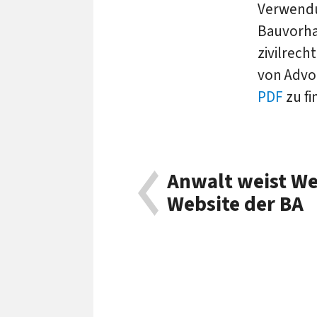
Verwendu
Bauvorha
zivilrech
von AdvoG
PDF
zu fi
Anwalt weist We
Website der BA