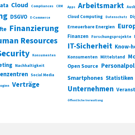
Cloud
Arbeitsmarkt
Data
Compliances
CRM
Ausb
Apps
ung
DSGVO
Di
Cloud Computing
Datenschutz
E-Commerce
Euro
Finanzierung
Erneuerbare Energien
fte
Finanzen
Forschungsprojekte
uman Resources
IT-Sicherheit
Know-h
Security
Mo
Konsumenten
Konsumenten
Mittelstand
eting
Personalpol
Open Source
Nachhaltigkeit
enzentren
Social Media
Smartphones
Statistiken
Verträge
ogien
Unternehmen
Verans
Öffentliche Verwaltung