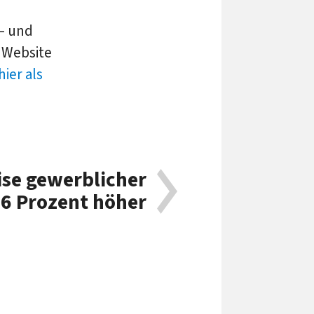
f– und
r Website
hier als
ise gewerblicher
 6 Prozent höher