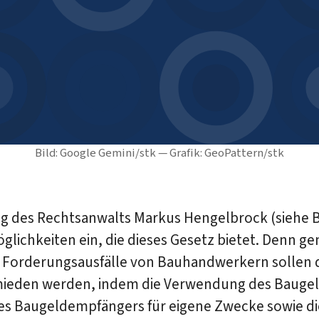
Bild: Google Gemini/stk — Grafik: GeoPattern/stk
ag des Rechtsanwalts Markus Hengelbrock (siehe B
öglichkeiten ein, die dieses Gesetz bietet. Denn g
e Forderungsausfälle von Bauhandwerkern sollen 
ieden werden, indem die Verwendung des Bauge
des Baugeldempfängers für eigene Zwecke sowie di