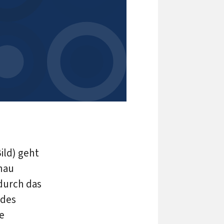
ild) geht
enau
durch das
ldes
e