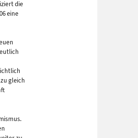
ziert die
06 eine
neuen
eutlich
ichtlich
zu gleich
ft
imismus.
en
eiter zu.