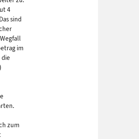
ut 4
Das sind
ucher
Wegfall
betrag im
 die
)
ne
rten.
ich zum
t