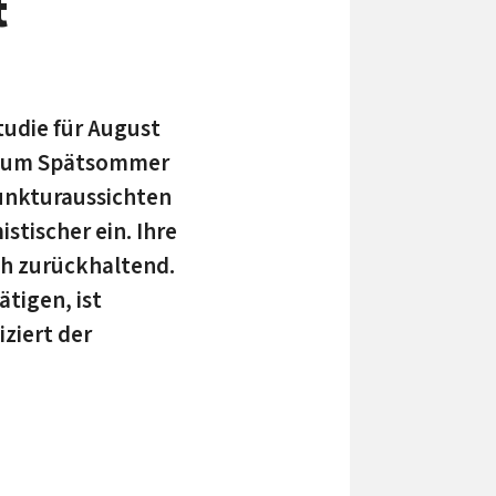
t
tudie für August
r zum Spätsommer
junkturaussichten
tischer ein. Ihre
ch zurückhaltend.
tigen, ist
ziert der