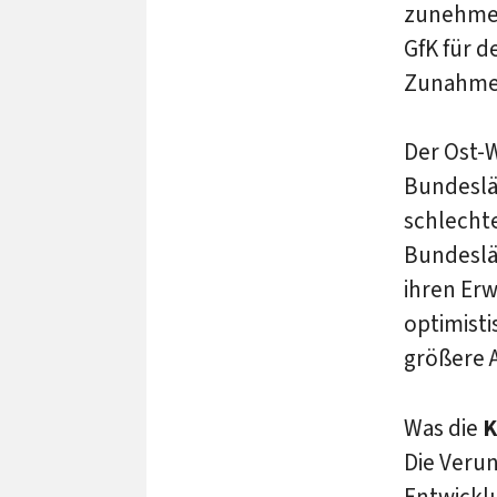
zunehmen
GfK für d
Zunahme 
Der Ost-W
Bundeslä
schlechte
Bundeslän
ihren Erw
optimisti
größere 
Was die
K
Die Verun
Entwickl