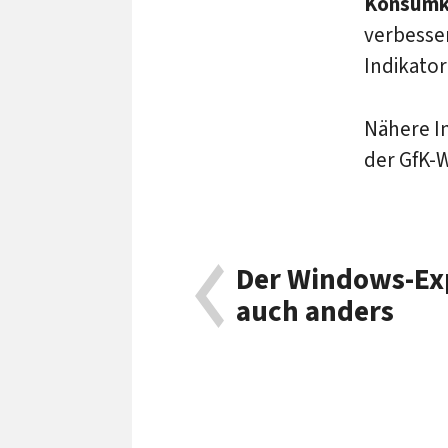
Konsumk
verbesser
Indikato
Nähere I
der GfK-
Der Windows-Ex
auch anders