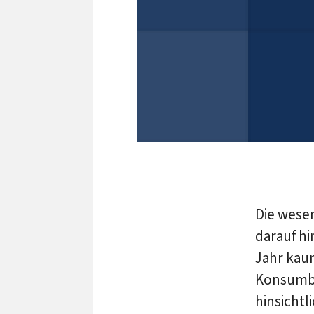
Die wese
darauf h
Jahr kaum
Konsumbe
hinsichtl