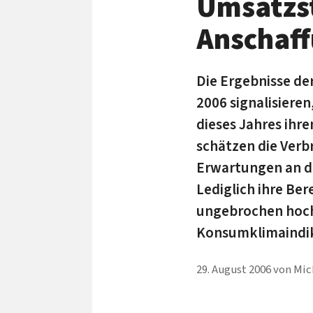
Umsatzst
Anschaf
Die Ergebnisse de
2006 signalisier
dieses Jahres ihr
schätzen die Verb
Erwartungen an di
Lediglich ihre Be
ungebrochen hoch.
Konsumklimaindik
29. August 2006
von
Mic