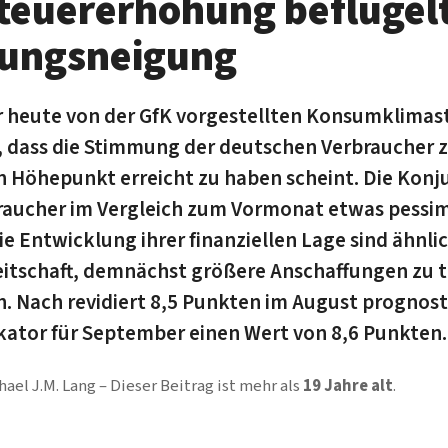
euererhöhung beflügel
fungsneigung
r heute von der GfK vorgestellten Konsumklimas
en, dass die Stimmung der deutschen Verbrauche
en Höhepunkt erreicht zu haben scheint. Die Kon
raucher im Vergleich zum Vormonat etwas pessimis
e Entwicklung ihrer finanziellen Lage sind ähnli
reitschaft, demnächst größere Anschaffungen zu tä
 Nach revidiert 8,5 Punkten im August prognosti
ator für September einen Wert von 8,6 Punkten.
hael J.M. Lang
Dieser Beitrag ist mehr als
19 Jahre alt
.