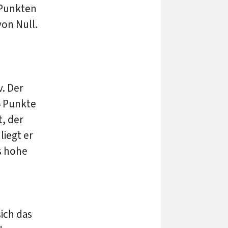
 Punkten
on Null.
v. Der
4 Punkte
t, der
iegt er
s hohe
ich das