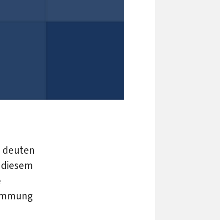
g deuten
n diesem
e
timmung