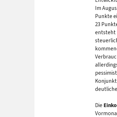
Im Augus
Punkte ei
23 Punkte
entsteht
steuerlic
kommende
Verbrauc
allerding
pessimist
Konjunkt
deutlich
Die
Eink
Vormonat