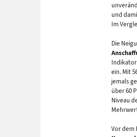
unverände
und damit
Im Vergle
Die Neig
Anschaf
Indikato
ein. Mit 
jemals g
über 60 P
Niveau d
Mehrwer
Vor dem 