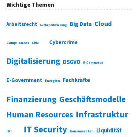
Wichtige Themen
Cloud
Big Data
Arbeitsrecht
Authentifizierung
Cybercrime
Compliances
CRM
Digitalisierung
DSGVO
E-Commerce
Fachkräfte
E-Government
Energien
Finanzierung
Geschäftsmodelle
Infrastruktur
Human Resources
IT Security
Liquidität
IoT
Konsumenten