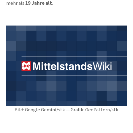
mehr als
19 Jahre alt
.
Bild: Google Gemini/stk — Grafik: GeoPattern/stk