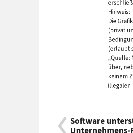
erschließ
Hinweis:
Die Grafi
(privat 
Bedingung
(erlaubt
„Quelle: 
über, neb
keinem Z
illegale
Software unters
Unternehmens-