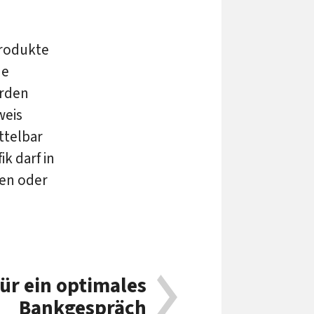
produkte
de
erden
weis
ttelbar
k darf in
en oder
für ein optimales
Bankgespräch