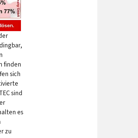
der
dingbar,
n
n finden
fen sich
ivierte
TEC sind
er
halten es
n
r zu