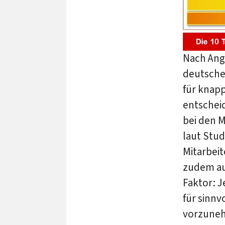
Nach Ang
deutsche
für knapp
entschei
bei den M
laut Stud
Mitarbeit
zudem au
Faktor: J
für sinn
vorzuneh