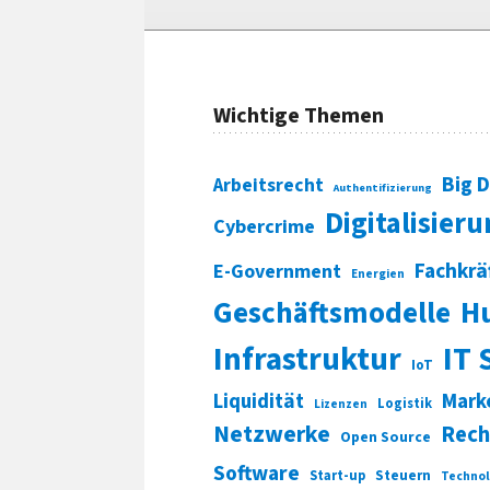
Wichtige Themen
Big 
Arbeitsrecht
Authentifizierung
Digitalisier
Cybercrime
Fachkrä
E-Government
Energien
Geschäftsmodelle
H
Infrastruktur
IT 
IoT
Liquidität
Mark
Logistik
Lizenzen
Netzwerke
Rech
Open Source
Software
Start-up
Steuern
Technol