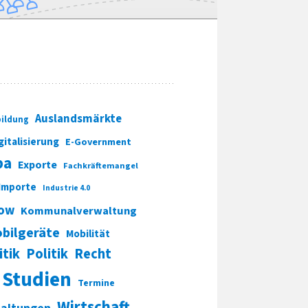
Auslandsmärkte
ildung
gitalisierung
E-Government
pa
Exporte
Fachkräftemangel
Importe
Industrie 4.0
ow
Kommunalverwaltung
bilgeräte
Mobilität
itik
Politik
Recht
Studien
Termine
Wirtschaft