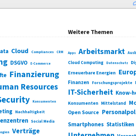
Weitere Themen
Cloud
Arbeitsmarkt
Data
Compliances
CRM
Ausb
Apps
ung
DSGVO
Di
Cloud Computing
Datenschutz
E-Commerce
Euro
Finanzierung
Erneuerbare Energien
fte
Finanzen
Forschungsprojekte
uman Resources
IT-Sicherheit
Know-h
Security
Mo
Konsumenten
Konsumenten
Mittelstand
eting
Personalpol
Open Source
Nachhaltigkeit
enzentren
Social Media
Smartphones
Statistiken
Verträge
ogien
Unternehmen