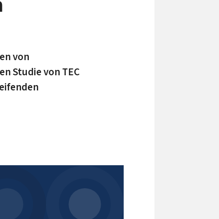
m
en von
en Studie von TEC
reifenden