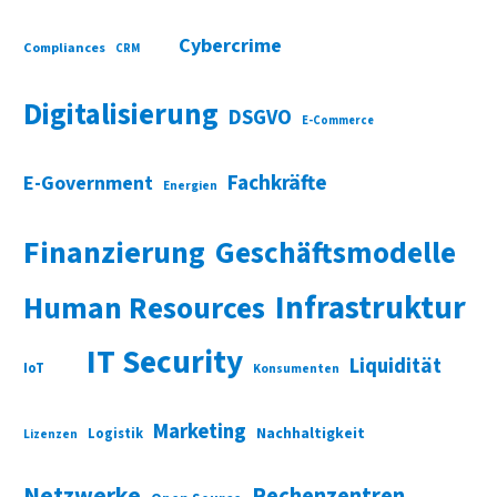
Cybercrime
Compliances
CRM
Digitalisierung
DSGVO
E-Commerce
Fachkräfte
E-Government
Energien
Finanzierung
Geschäftsmodelle
Infrastruktur
Human Resources
IT Security
Liquidität
IoT
Konsumenten
Marketing
Nachhaltigkeit
Logistik
Lizenzen
Netzwerke
Rechenzentren