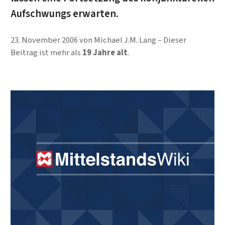
Aufschwungs erwarten.
23. November 2006
von
Michael J.M. Lang
Dieser
Beitrag ist mehr als
19 Jahre alt
.