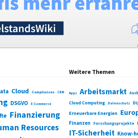
Weitere Themen
Cloud
Arbeitsmarkt
Data
Compliances
CRM
Ausb
Apps
ung
DSGVO
Di
Cloud Computing
Datenschutz
E-Commerce
Euro
Finanzierung
Erneuerbare Energien
fte
Finanzen
Forschungsprojekte
uman Resources
IT-Sicherheit
Know-h