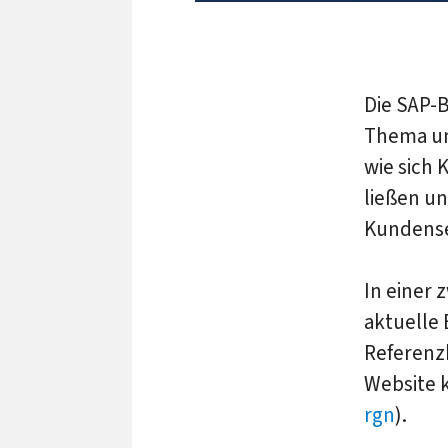
Die SAP-B
Thema und
wie sich 
ließen u
Kundense
In einer 
aktuelle 
Referenz
Website k
rgn
).