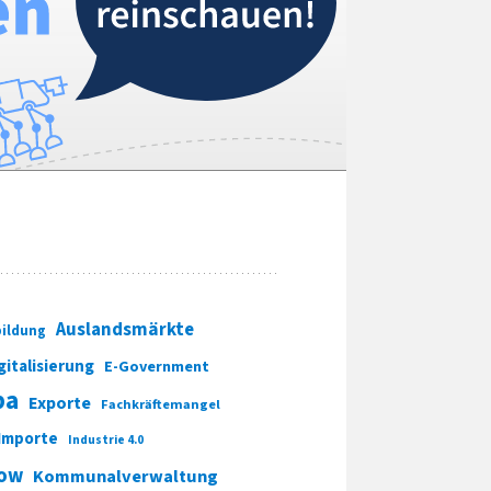
Auslandsmärkte
ildung
gitalisierung
E-Government
pa
Exporte
Fachkräftemangel
Importe
Industrie 4.0
ow
Kommunalverwaltung