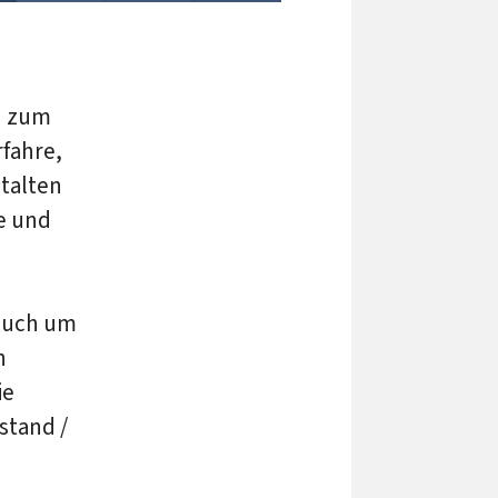
n zum
fahre,
stalten
e und
rbuch um
n
ie
stand /