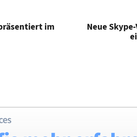
präsentiert im
Neue Skype-V
e