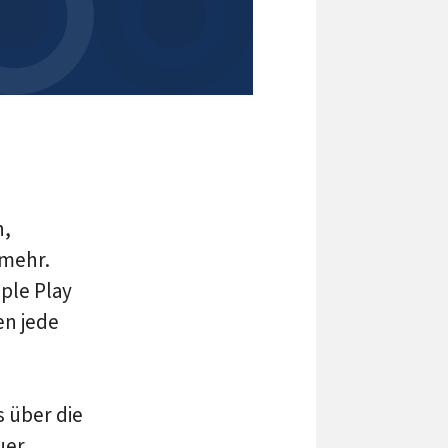
n,
 mehr.
ple Play
en jede
s über die
uer