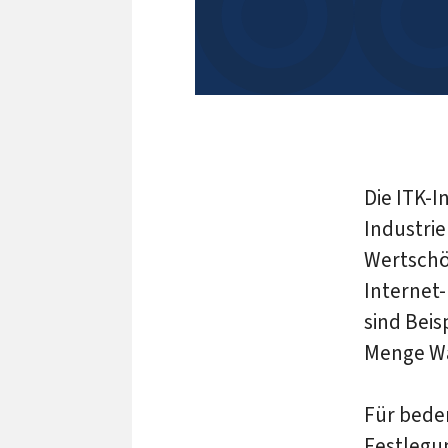
Die ITK-I
Industri
Wertschö
Internet-
sind Beis
Menge Wa
Für beden
Festlegu