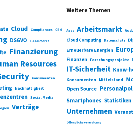
Weitere Themen
Cloud
Arbeitsmarkt
Data
Compliances
CRM
Ausb
Apps
ung
DSGVO
Di
Cloud Computing
Datenschutz
E-Commerce
Euro
Finanzierung
Erneuerbare Energien
fte
Finanzen
Forschungsprojekte
uman Resources
IT-Sicherheit
Know-h
Security
Mo
Konsumenten
Konsumenten
Mittelstand
eting
Personalpol
Open Source
Nachhaltigkeit
enzentren
Social Media
Smartphones
Statistiken
Verträge
ogien
Unternehmen
Verans
Öffentliche Verwaltung