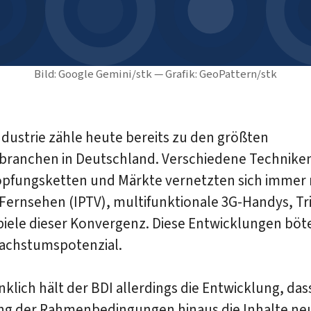
Bild: Google Gemini/stk — Grafik: GeoPattern/stk
ndustrie zähle heute bereits zu den größten
ebranchen in Deutschland. Verschiedene Technike
pfungsketten und Märkte vernetzten sich immer
Fernsehen (IPTV), multifunktionale 3G-Handys, Tri
piele dieser Konvergenz. Diese Entwicklungen böt
chstumspotenzial.
klich hält der BDI allerdings die Entwicklung, das
ng der Rahmenbedingungen hinaus die Inhalte ne