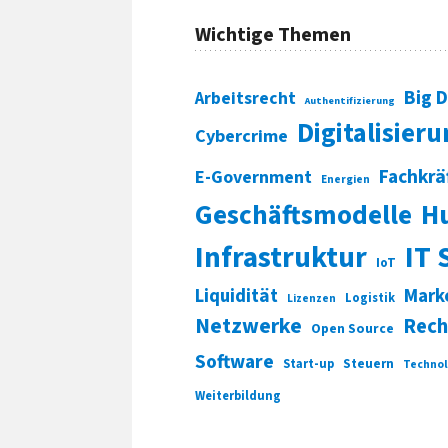
Wichtige Themen
Big 
Arbeitsrecht
Authentifizierung
Digitalisier
Cybercrime
Fachkrä
E-Government
Energien
Geschäftsmodelle
H
Infrastruktur
IT 
IoT
Liquidität
Mark
Logistik
Lizenzen
Netzwerke
Rech
Open Source
Software
Start-up
Steuern
Technol
Weiterbildung