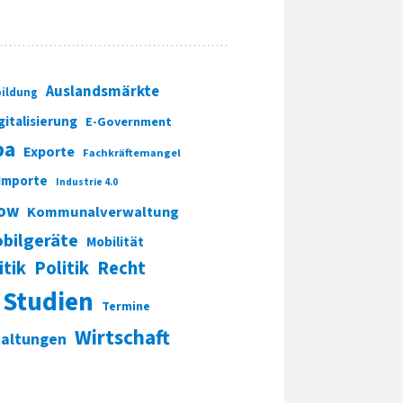
Auslandsmärkte
ildung
gitalisierung
E-Government
pa
Exporte
Fachkräftemangel
Importe
Industrie 4.0
ow
Kommunalverwaltung
bilgeräte
Mobilität
itik
Politik
Recht
Studien
Termine
Wirtschaft
taltungen