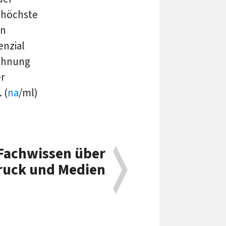
 höchste
en
enzial
dehnung
er
 (
na
/ml)
Fachwissen über
ruck und Medien