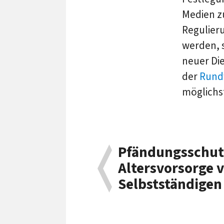
Medien z
Regulier
werden, s
neuer Di
der
Rund
möglichst
Pfändungsschut
Altersvorsorge 
Selbstständigen