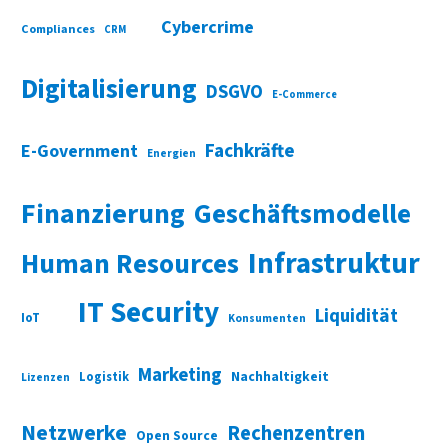
Cybercrime
Compliances
CRM
Digitalisierung
DSGVO
E-Commerce
Fachkräfte
E-Government
Energien
Finanzierung
Geschäftsmodelle
Infrastruktur
Human Resources
IT Security
Liquidität
IoT
Konsumenten
Marketing
Nachhaltigkeit
Logistik
Lizenzen
Netzwerke
Rechenzentren
Open Source