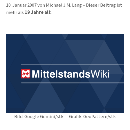
10. Januar 2007
von
Michael J.M. Lang
Dieser Beitrag ist
mehr als
19 Jahre alt
.
Bild: Google Gemini/stk — Grafik: GeoPattern/stk