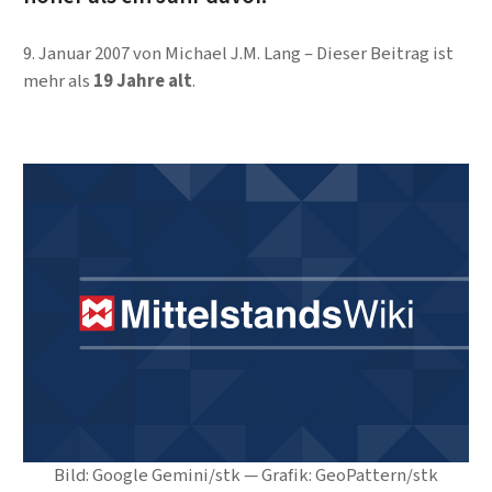
9. Januar 2007
von
Michael J.M. Lang
Dieser Beitrag ist
mehr als
19 Jahre alt
.
Bild: Google Gemini/stk — Grafik: GeoPattern/stk