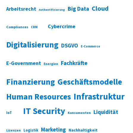
Cloud
Big Data
Arbeitsrecht
Authentifizierung
Cybercrime
Compliances
CRM
Digitalisierung
DSGVO
E-Commerce
Fachkräfte
E-Government
Energien
Finanzierung
Geschäftsmodelle
Infrastruktur
Human Resources
IT Security
Liquidität
IoT
Konsumenten
Marketing
Nachhaltigkeit
Logistik
Lizenzen