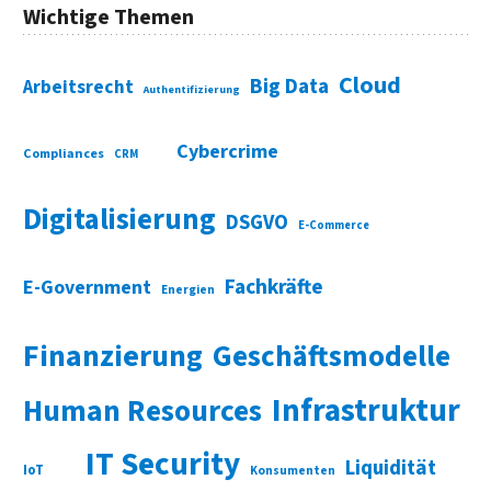
Wichtige Themen
Cloud
Big Data
Arbeitsrecht
Authentifizierung
Cybercrime
Compliances
CRM
Digitalisierung
DSGVO
E-Commerce
Fachkräfte
E-Government
Energien
Finanzierung
Geschäftsmodelle
Infrastruktur
Human Resources
IT Security
Liquidität
IoT
Konsumenten