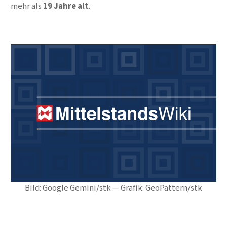
mehr als
19 Jahre alt
.
Bild: Google Gemini/stk — Grafik: GeoPattern/stk