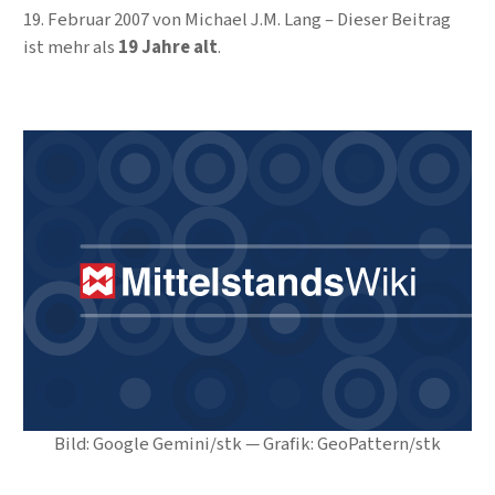
19. Februar 2007
von
Michael J.M. Lang
Dieser Beitrag
ist mehr als
19 Jahre alt
.
Bild: Google Gemini/stk — Grafik: GeoPattern/stk