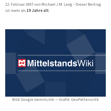
22. Februar 2007
von
Michael J.M. Lang
Dieser Beitrag
ist mehr als
19 Jahre alt
.
Bild: Google Gemini/stk — Grafik: GeoPattern/stk