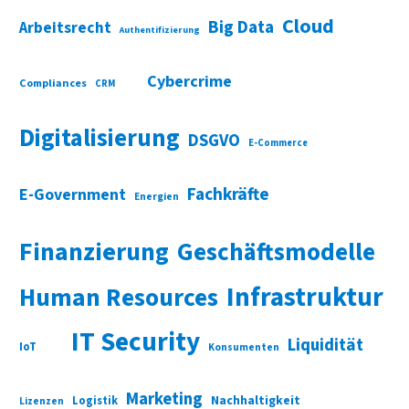
Cloud
Big Data
Arbeitsrecht
Authentifizierung
Cybercrime
Compliances
CRM
Digitalisierung
DSGVO
E-Commerce
Fachkräfte
E-Government
Energien
Finanzierung
Geschäftsmodelle
Infrastruktur
Human Resources
IT Security
Liquidität
IoT
Konsumenten
Marketing
Nachhaltigkeit
Logistik
Lizenzen