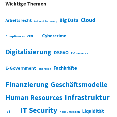
Wichtige Themen
Cloud
Big Data
Arbeitsrecht
Authentifizierung
Cybercrime
Compliances
CRM
Digitalisierung
DSGVO
E-Commerce
Fachkräfte
E-Government
Energien
Finanzierung
Geschäftsmodelle
Infrastruktur
Human Resources
IT Security
Liquidität
IoT
Konsumenten