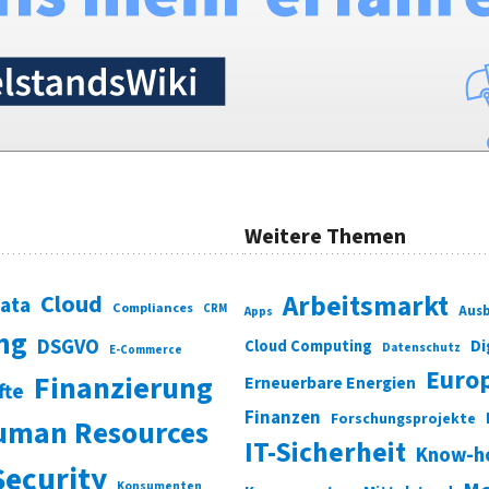
Weitere Themen
Cloud
Arbeitsmarkt
Data
Compliances
CRM
Ausb
Apps
ung
DSGVO
Di
Cloud Computing
Datenschutz
E-Commerce
Euro
Finanzierung
Erneuerbare Energien
fte
Finanzen
Forschungsprojekte
uman Resources
IT-Sicherheit
Know-h
Security
Konsumenten