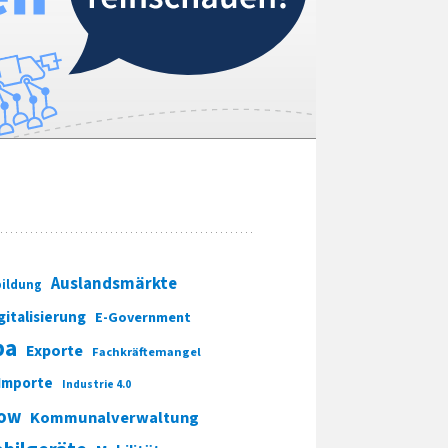
Auslandsmärkte
ildung
gitalisierung
E-Government
pa
Exporte
Fachkräftemangel
Importe
Industrie 4.0
ow
Kommunalverwaltung