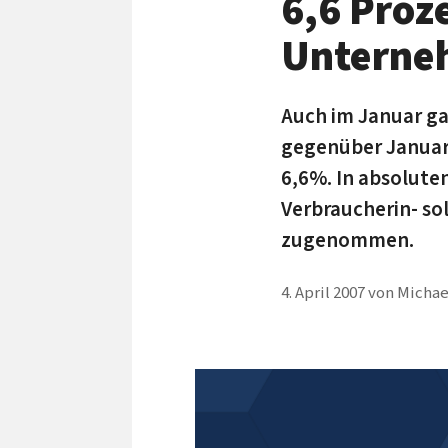
6,6 Proz
Unterne
Auch im Januar g
gegenüber Januar
6,6%. In absolute
Verbraucherin- so
zugenommen.
4. April 2007
von
Michae