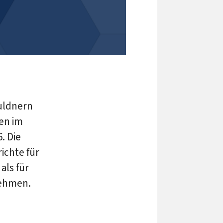
uldnern
en im
. Die
ichte für
als für
nehmen.