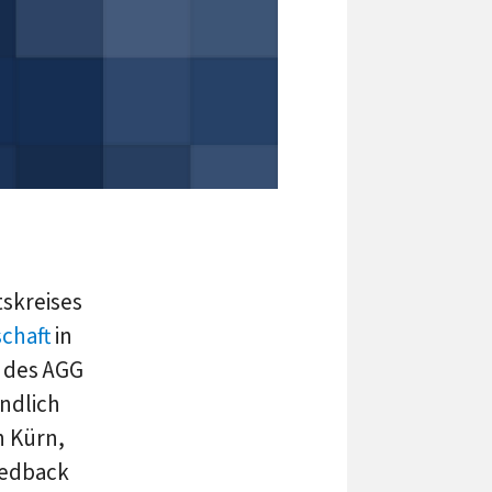
tskreises
chaft
in
 des AGG
ndlich
h Kürn,
Feedback