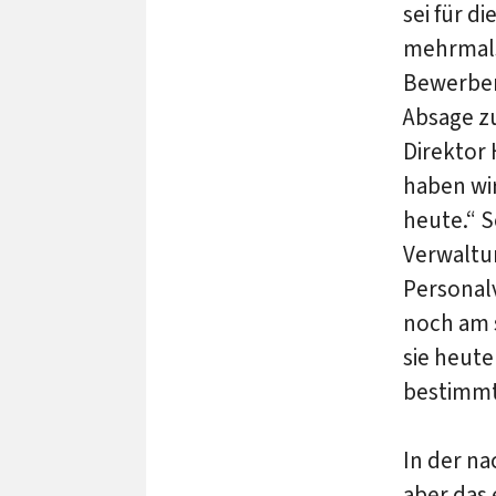
sei für d
mehrmals
Bewerber
Absage zu
Direktor
haben wi
heute.“ 
Verwaltu
Personal
noch am 
sie heut
bestimmt
In der na
aber das