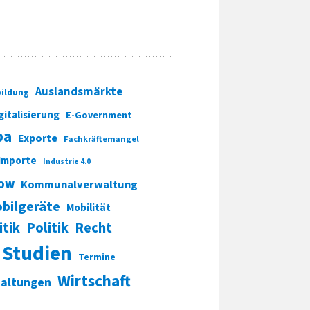
Auslandsmärkte
ildung
gitalisierung
E-Government
pa
Exporte
Fachkräftemangel
Importe
Industrie 4.0
ow
Kommunalverwaltung
bilgeräte
Mobilität
itik
Politik
Recht
Studien
Termine
Wirtschaft
taltungen