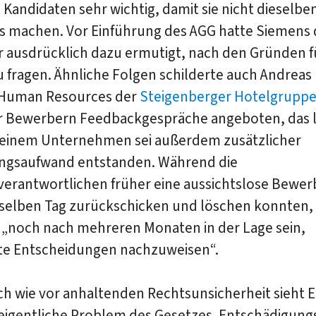
ie Kandidaten sehr wichtig, damit sie nicht dieselbe
 machen. Vor Einführung des AGG hatte Siemens 
 ausdrücklich dazu ermutigt, nach den Gründen f
 fragen. Ähnliche Folgen schilderte auch Andreas 
 Human Resources der
Steigenberger Hotelgrupp
r Bewerbern Feedbackgespräche angeboten, das l
Seinem Unternehmen sei außerdem zusätzlicher
ngsaufwand entstanden. Während die
verantwortlichen früher eine aussichtslose Bewe
selben Tag zurückschicken und löschen konnten
e „noch nach mehreren Monaten in der Lage sein,
e Entscheidungen nachzuweisen“.
ch wie vor anhaltenden Rechtsunsicherheit sieht E
 eigentliche Problem des Gesetzes. Entschädigung