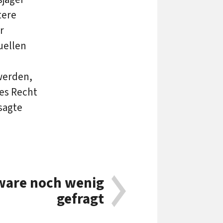
tere
r
uellen
werden,
hes Recht
sagte
ware noch wenig
gefragt