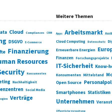
Weitere Themen
Cloud
Arbeitsmarkt
Data
Compliances
CRM
Ausb
Apps
ung
DSGVO
Di
Cloud Computing
Datenschutz
E-Commerce
Euro
Finanzierung
Erneuerbare Energien
fte
Finanzen
Forschungsprojekte
uman Resources
IT-Sicherheit
Know-h
Security
Mo
Konsumenten
Konsumenten
Mittelstand
eting
Personalpol
Open Source
Nachhaltigkeit
enzentren
Social Media
Smartphones
Statistiken
Verträge
ogien
Unternehmen
Verans
Öffentliche Verwaltung