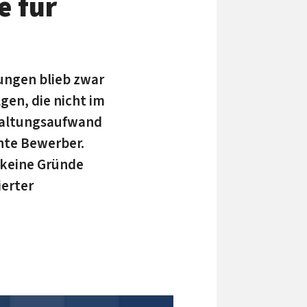
e für
ungen blieb zwar
gen, die nicht im
rwaltungsaufwand
nte Bewerber.
 keine Gründe
ierter