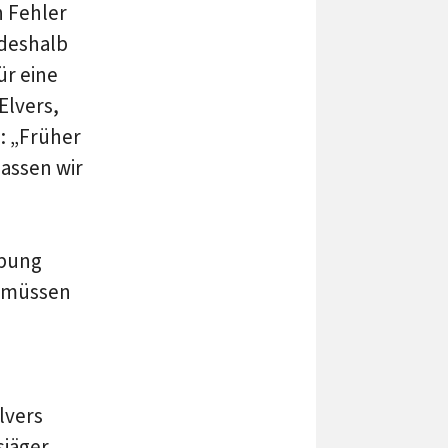
n Fehler
deshalb
ür eine
Elvers,
e
: „Früher
assen wir
rbung
, müssen
lvers
sjäger