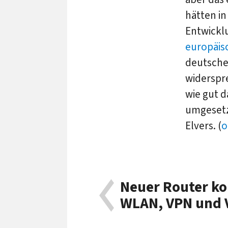
hätten in
Entwicklu
europäis
deutsch
widerspr
wie gut d
umgesetz
Elvers. (
o
Neuer Router ko
WLAN, VPN und 