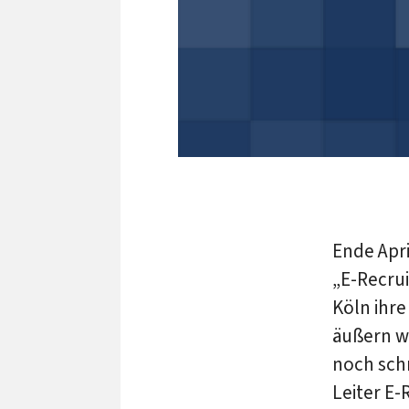
Ende Apri
„E-Recrui
Köln ihr
äußern w
noch schr
Leiter E-