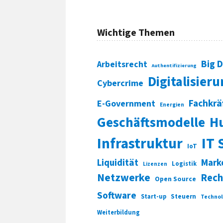
Wichtige Themen
Big 
Arbeitsrecht
Authentifizierung
Digitalisier
Cybercrime
Fachkrä
E-Government
Energien
Geschäftsmodelle
H
Infrastruktur
IT 
IoT
Liquidität
Mark
Logistik
Lizenzen
Netzwerke
Rech
Open Source
Software
Start-up
Steuern
Technol
Weiterbildung