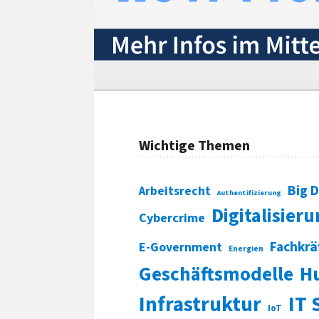
Wichtige Themen
Big 
Arbeitsrecht
Authentifizierung
Digitalisier
Cybercrime
Fachkrä
E-Government
Energien
Geschäftsmodelle
H
Infrastruktur
IT 
IoT