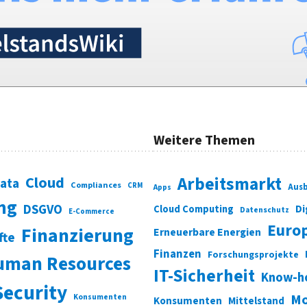
Weitere Themen
Cloud
Arbeitsmarkt
Data
Compliances
CRM
Ausb
Apps
ung
DSGVO
Di
Cloud Computing
Datenschutz
E-Commerce
Euro
Finanzierung
Erneuerbare Energien
fte
Finanzen
Forschungsprojekte
uman Resources
IT-Sicherheit
Know-h
Security
Mo
Konsumenten
Konsumenten
Mittelstand