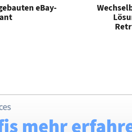
gebauten eBay-
Wechselb
ant
Lösu
Retr