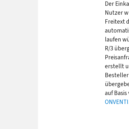
Der Einka
Nutzer wü
Freitext 
automati
laufen w
R/3 überg
Preisanf
erstellt
Bestelle
übergebe
auf Basis
ONVENTI