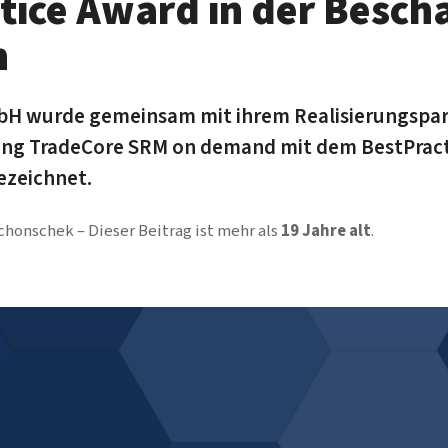
tice Award in der Besch
n
H wurde gemeinsam mit ihrem Realisierungspart
ung TradeCore SRM on demand mit dem BestPracti
ezeichnet.
Schonschek
Dieser Beitrag ist mehr als
19 Jahre alt
.