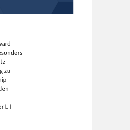
ward
besonders
tz
g zu
hip
 den
r LII