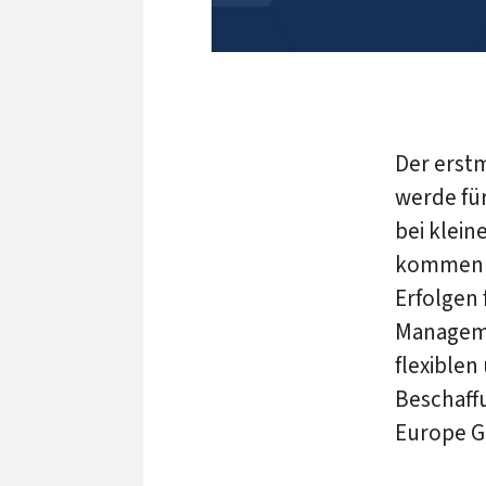
Der erst
werde für
bei klei
kommen u
Erfolgen 
Manageme
flexiblen
Beschaffu
Europe 