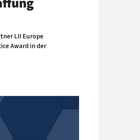
affung
ner LII Europe
ce Award in der