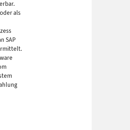
erbar.
oder als
n
ozess
an SAP
rmittelt.
tware
vom
ystem
Zahlung