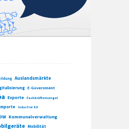
Auslandsmärkte
ildung
gitalisierung
E-Government
pa
Exporte
Fachkräftemangel
Importe
Industrie 4.0
ow
Kommunalverwaltung
bilgeräte
Mobilität