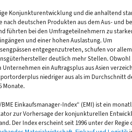
tige Konjunkturentwicklung und die anhaltend sta
e nach deutschen Produkten aus dem Aus- und b
nd führten bei den Umfrageteilnehmern zu starke
eingängen und einer hohen Auslastung. Um
tsengpässen entgegenzutreten, schufen vor allem
onsgüterhersteller deutlich mehr Stellen. Obwohl 
n Unternehmen ein Auftragsplus aus Asien verzeic
Exportorderplus niedriger aus als im Durchschnitt d
5 Monate.
/BME Einkaufsmanager-Index“ (EMI) ist ein monatl
ator zur Vorhersage der konjunkturellen Entwickl
nd. Der Index erscheint seit 1996 unter der Regie 
bandes Materialwirtschaft, Einkauf und Logistik
i