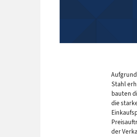
Aufgrund
Stahl er
bauten di
die star
Einkaufsp
Preisauft
der Verka