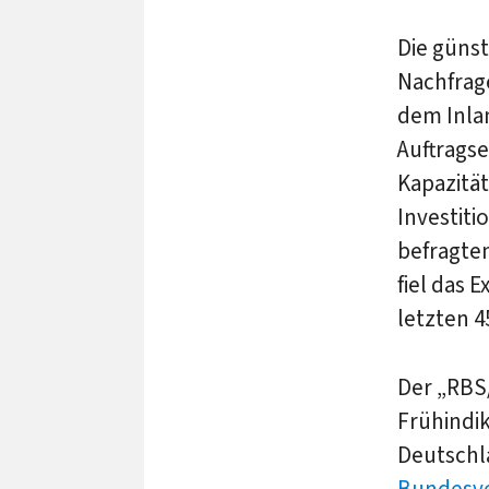
Die güns
Nachfrag
dem Inla
Auftrags
Kapazitä
Investiti
befragte
fiel das 
letzten 4
Der „RBS
Frühindik
Deutschla
Bundesver