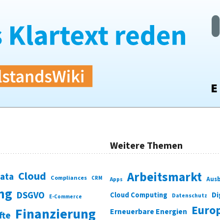
Weitere Themen
Cloud
Arbeitsmarkt
Data
Compliances
CRM
Ausb
Apps
ung
DSGVO
Di
Cloud Computing
Datenschutz
E-Commerce
Euro
Finanzierung
Erneuerbare Energien
fte