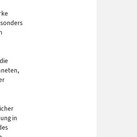
rke
esonders
n
die
hneten,
er
icher
ung in
des
n