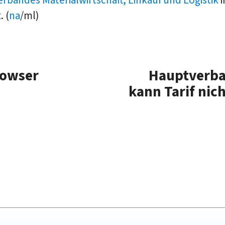
. (
na
/ml)
rowser
Hauptverba
kann Tarif nic